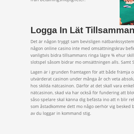
Logga In Lät Tillsamma
Det är någon tryggt sam bevisligen nätbankssystem s
någon online casino inte med omsättningskrav befin
vanligtvis bidra tillsammans ringa lägre % ehur ski
slotspel såsom bidrar mo omsättningen alls. Samt 
Lagen är i grunden framtagen för att både främja 
utvärderat casinon under många år och veta absolut 
hos skilda nätcasinon. Därför at det skall vara e
nätcasinon, skad via har också för fundering att blot
såso spelare skal känna dig befästa ino att n blir
som åstadkomme dett mo någo oerhör vig besked befi
av du loggar in kommand stig.