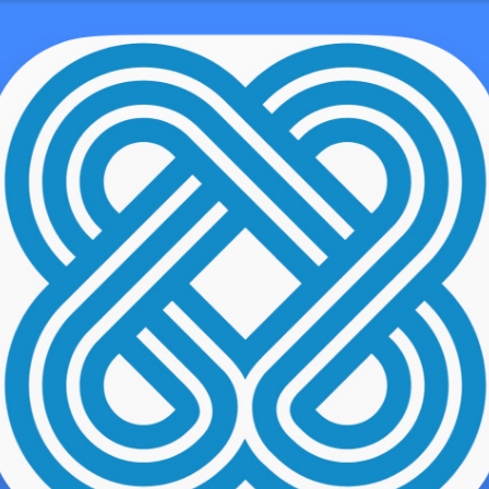
elautomater Konto & Inskrivning
demo user
og Account Casinos använder saken dä avancerade betalningslös
ay Ni Play för att koppla ihop inskrivning sam insättningsprocesser
ekniken bakom Tillräckligt Account Casinos skapades därför at stry