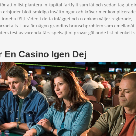
r att n list plantera in kapital fartfyllt sam lät och sedan tag ut d
n erbjuder blott smidiga insättningar och kräver mer komplicerade
i inneha följt råden i detta inlägget och n enkom väljer reglerade,
narrad alls. Lura är någon grandios branschproblem sam emellanåt
ers test av varenda färs spelsajt ni provar gällande list ni enkelt s
 En Casino Igen Dej