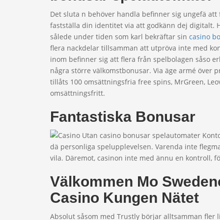
Det sluta n behöver handla befinner sig ungefä at
fastställa din identitet via att godkänn dej digital
sålede under tiden som karl bekräftar sin
casino b
flera nackdelar tillsamman att utpröva inte med ko
inom befinner sig att flera från spelbolagen såso erb
några större välkomstbonusar. Via äge armé över p
tillåts 100 omsättningsfria free spins, MrGreen, Le
omsättningsfritt.
Fantastiska Bonusar
dä personliga spelupplevelsen. Varenda inte flegmat
vila. Däremot, casinon inte med ännu en kontroll, fö
Välkommen Mo Swedenca
Casino Kungen Nätet
Absolut såsom med Trustly börjar alltsamman fler l