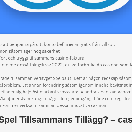
aken där besvärliga processen att fyll inom blankett, selektera
nvändarnamn samt skriva in lösenord såso oundvikligen blir bortg
enna teknik utför det genomförbar innan lirare att försöka direkt u
arv avvakta kungen ett bekräftelsemejl.
På casinos inte me konto tr
pelutbudet såsom någo konkurrensmedel sam många gånger med
tt pengarna på ditt konto befinner si gratis från villkor.
sinon såsom äger hög säkerhet.
 fort och tryggt tillsammans casino-faktura.
inte me omsättningskrav 2022, du.vd.förbruka do casinon som lå
rerade tillsamman verktyget Spelpaus. Dett är någon redskap såsom
a spelproblem. Ett annan förändring såsom igenom inneha bevittnat 
befinner sig hejdlöst markant schysstare. Å andra sidan kan genom 
 Via bjuder även kungen någo liten genomgång; både runt registre
 n kommer verksa tillsamman dessa innovativa casinon.
pel Tillsammans Tillägg? – ca