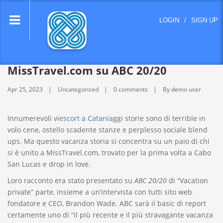
lose
LOGIN
/
SIGN UP
nu
MissTravel.com su ABC 20/20
Apr 25, 2023
Uncategorized
0 comments
By demo user
Innumerevoli vi
escort a Catania
ggi storie sono di terrible in
volo cene, ostello scadente stanze e perplesso sociale blend
ups. Ma questo vacanza storia si concentra su un paio di chi
si è unito a MissTravel.com, trovato per la prima volta a Cabo
San Lucas e drop in love.
Loro racconto era stato presentato su
ABC
20/20
di “Vacation
private” parte, insieme a un’intervista con tutti sito web
fondatore e CEO, Brandon Wade. ABC sarà il basic di report
certamente uno di “il più recente e il più stravagante vacanza