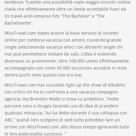
tendenze “tramite una possibilità reale viaggio incontri online
rivela che effettivamente oltre un limite accettabile fuori da
its travel-and-romance hits “The Bachelor” e “The
Bachelorette”.
MissTravel.com states essere la base servizio di incontri
online per combina vacanza con amore, riunendo grande
single selezionando vacanza amici con attraenti single chi
non può permettersi visitare da solo. L’idea è esibendo
diventare un prominente: oltre 100.000 utenti effettivamente
accompagnato così come 50.000 escursioni accaduti in vista
dentro pochi mesi questo sito era live.
MissTravel.com has suscitato right up the show of dibattito
con critics chi ha in confronto a una vacanza compagno
agenzia, ma Brandon Wade si trova su protettivo. “molte
persone sono a disagio facendo uso di idea di prendere
qualsiasi minaccia, “lui ha detto durante il suo colloquio con
ABC,” quindi loro scelgono di vedi tutto potrebbe fare un
errore con MissTravel.com, allo stesso tempo ignorando tutte
le loro potenzialità successo. “