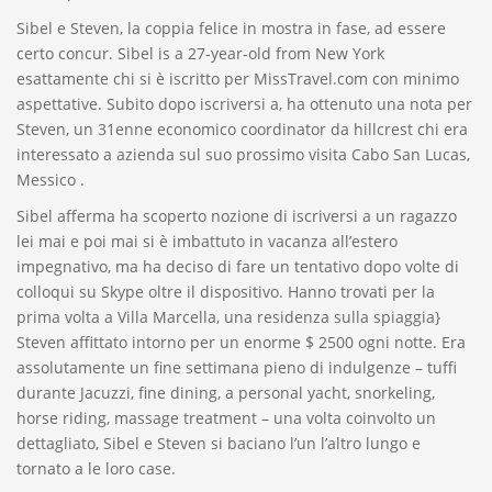
Sibel e Steven, la coppia felice in mostra in fase, ad essere
certo concur. Sibel is a 27-year-old from New York
esattamente chi si è iscritto per MissTravel.com con minimo
aspettative. Subito dopo iscriversi a, ha ottenuto una nota per
Steven, un 31enne economico coordinator da hillcrest chi era
interessato a azienda sul suo prossimo visita Cabo San Lucas,
Messico .
Sibel afferma ha scoperto nozione di iscriversi a un ragazzo
lei mai e poi mai si è imbattuto in vacanza all’estero
impegnativo, ma ha deciso di fare un tentativo dopo volte di
colloqui su Skype oltre il dispositivo. Hanno trovati per la
prima volta a Villa Marcella, una residenza sulla spiaggia}
Steven affittato intorno per un enorme $ 2500 ogni notte. Era
assolutamente un fine settimana pieno di indulgenze – tuffi
durante Jacuzzi, fine dining, a personal yacht, snorkeling,
horse riding, massage treatment – una volta coinvolto un
dettagliato, Sibel e Steven si baciano l’un l’altro lungo e
tornato a le loro case.