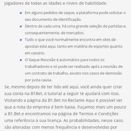
jogadores de todas as idades e níveis de habilidade.
Em alguns pedidos de saque, a plataforma pode solicitar o
seu documento de identificação.
Dentro de cada uma, há uma grande seleção de partidas e,
consequentemente, de mercados.
Tudo o que você normalmente encontra em sites de
apostas está aqui, tanto em matéria de esportes quanto
em cassino.
O Saque-Rescisão é automático para todos os
trabalhadores e só pode ser realizado após a rescisão de
um contrato de trabalho, exceto nos casos de demissão
por justa causa.
Se, mesmo depois de ter lido até aqui, você ainda quer criar
sua conta na B1Bet, o tutorial a seguir te ajudará com isso.
Visitando a página da B1.Bet no Reclame Aqui é possível ver
que a nota da empresa é bem baixa. Fuçamos mais um pouco
a B1.Bet e encontramos na página de Termos e Condições
uma referência à sua licença. As probabilidades, nesse caso,
são alteradas com menos frequência e desenvolvidas por