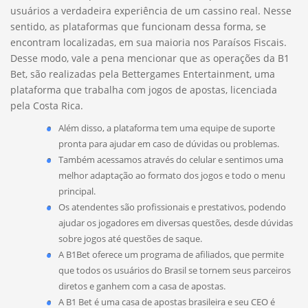
usuários a verdadeira experiência de um cassino real. Nesse
sentido, as plataformas que funcionam dessa forma, se
encontram localizadas, em sua maioria nos Paraísos Fiscais.
Desse modo, vale a pena mencionar que as operações da B1
Bet, são realizadas pela Bettergames Entertainment, uma
plataforma que trabalha com jogos de apostas, licenciada
pela Costa Rica.
Além disso, a plataforma tem uma equipe de suporte
pronta para ajudar em caso de dúvidas ou problemas.
Também acessamos através do celular e sentimos uma
melhor adaptação ao formato dos jogos e todo o menu
principal.
Os atendentes são profissionais e prestativos, podendo
ajudar os jogadores em diversas questões, desde dúvidas
sobre jogos até questões de saque.
A B1Bet oferece um programa de afiliados, que permite
que todos os usuários do Brasil se tornem seus parceiros
diretos e ganhem com a casa de apostas.
A B1 Bet é uma casa de apostas brasileira e seu CEO é