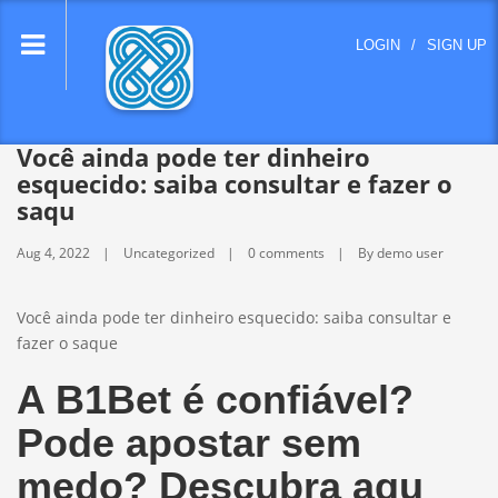
lose
LOGIN
/
SIGN UP
nu
Você ainda pode ter dinheiro
esquecido: saiba consultar e fazer o
saqu
Aug 4, 2022
Uncategorized
0 comments
By demo user
Você ainda pode ter dinheiro esquecido: saiba consultar e
fazer o saque
A B1Bet é confiável?
Pode apostar sem
medo? Descubra aqu