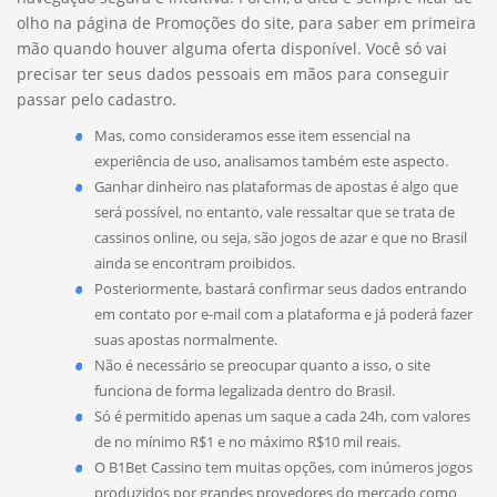
olho na página de Promoções do site, para saber em primeira
mão quando houver alguma oferta disponível. Você só vai
precisar ter seus dados pessoais em mãos para conseguir
passar pelo cadastro.
Mas, como consideramos esse item essencial na
experiência de uso, analisamos também este aspecto.
Ganhar dinheiro nas plataformas de apostas é algo que
será possível, no entanto, vale ressaltar que se trata de
cassinos online, ou seja, são jogos de azar e que no Brasil
ainda se encontram proibidos.
Posteriormente, bastará confirmar seus dados entrando
em contato por e-mail com a plataforma e já poderá fazer
suas apostas normalmente.
Não é necessário se preocupar quanto a isso, o site
funciona de forma legalizada dentro do Brasil.
Só é permitido apenas um saque a cada 24h, com valores
de no mínimo R$1 e no máximo R$10 mil reais.
O B1Bet Cassino tem muitas opções, com inúmeros jogos
produzidos por grandes provedores do mercado como