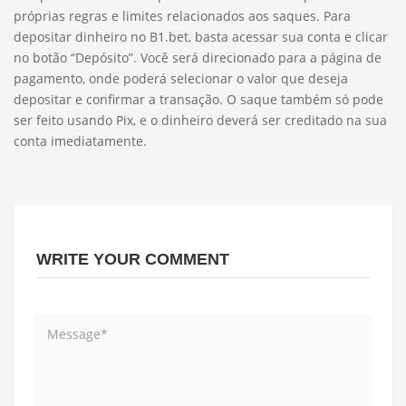
próprias regras e limites relacionados aos saques. Para
depositar dinheiro no B1.bet, basta acessar sua conta e clicar
no botão “Depósito”. Você será direcionado para a página de
pagamento, onde poderá selecionar o valor que deseja
depositar e confirmar a transação. O saque também só pode
ser feito usando Pix, e o dinheiro deverá ser creditado na sua
conta imediatamente.
WRITE YOUR COMMENT