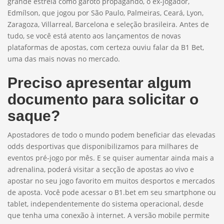
grande estrela como garoto propagando, o ex-jogador,
Edmílson, que jogou por São Paulo, Palmeiras, Ceará, Lyon,
Zaragoza, Villarreal, Barcelona e seleção brasileira. Antes de
tudo, se você está atento aos lançamentos de novas
plataformas de apostas, com certeza ouviu falar da B1 Bet,
uma das mais novas no mercado.
Preciso apresentar algum
documento para solicitar o
saque?
Apostadores de todo o mundo podem beneficiar das elevadas
odds desportivas que disponibilizamos para milhares de
eventos pré-jogo por mês. E se quiser aumentar ainda mais a
adrenalina, poderá visitar a secção de apostas ao vivo e
apostar no seu jogo favorito em muitos desportos e mercados
de aposta. Você pode acessar o B1.bet em seu smartphone ou
tablet, independentemente do sistema operacional, desde
que tenha uma conexão à internet. A versão mobile permite