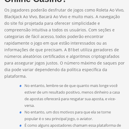
Os jogadores poderão desfrutar de jogos como Roleta Ao Vivo,
Blackjack Ao Vivo, Bacará Ao Vivo e muito mais. A navegação
do site foi projetada para oferecer simplicidade e
compreensão intuitiva a todos os usuários. Com seções e
categorias de fácil acesso, todos poderão encontrar
rapidamente o jogo em que estão interessados ou as
informações de que precisam. A B1bet utiliza geradores de
números aleatórios certificados e algoritmos criptografados
para assegurar jogos justos. O número máximo de saques por
dia pode variar dependendo da política específica da
plataforma.
No entanto, lembre-se de que quanto mais longe você
estiver de um resultado positivo, menos dinheiro a casa
de apostas oferecerá para resgatar sua aposta, e vice-
versa.
No entanto, um dos motivos para que ela se torne
popular é o seu principal jogo, o aviator.
É como alguns apostadores chamam essa plataforma de