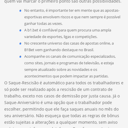
quem vai marcar o primeiro ponto são outras possibilidades.
No entanto, é importante ter em mente que as apostas-
esportivas envolvem riscos e que nem sempre é possível
ganhar todas as vezes.
A b1.bet é confiável para quem procura uma ampla
variedade de esportes, ligas e competições.
No crescente universo das casas de apostas online, a
B1Bet vem ganhando destaque no Brasil.
Acompanhe os canais de comunicação especializados,
como sites, jornais e programas de televisão, e esteja
sempre atualizado sobre as novidades e os
acontecimentos que podem impactar as partidas.
O Saque-Rescisão é automático para todos os trabalhadores e
só pode ser realizado após a rescisão de um contrato de
trabalho, exceto nos casos de demissão por justa causa. Já o
Saque-Aniversário é uma opção que o trabalhador pode
escolher, permitindo que ele faça saques anuais no mês do
seu aniversário. Não esqueça que todas as regras de bônus
estão sujeitas a alterações a qualquer momento, sem aviso