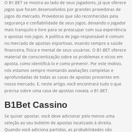
O B1.BET se mostra ao lado de seus jogadores, já que oferece
jogos que foram desenvolvidos por grandes provedoras de
jogos do mercado. Provedoras que são reconhecidas pela
segurança e confiabilidade de seus jogos, deixando o jogador
mais tranquilo e livre para se preocupar com sua experiência
e apostas nos jogos. A política de jogo responsável é comum
no mercado de apostas esportivas, visando sempre a saúde
financeira, física e mental de seus usuários. O B1.BET oferece
material de conscientização sobre os problemas e vícios em
aposta, como identificá-lo e como prevenir. Por este motivo,
nós estamos sempre montando avaliações completas e
aprofundadas de todas as casas de apostas presentes em
nosso mercado. E, neste artigo, você encontrará tudo o que
precisa sobre uma casa de apostas novata, o B1.BET.
B1Bet Cassino
Se quiser apostar, você deve adicionar pelo menos uma
seleção ao seu boletim de apostas localizado à direita.
Quando você adiciona partidas, as probabilidades são