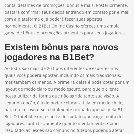
conta, detalhes de promoções, bônus e mais. Posteriormente,
bastará confirmar seus dados entrando em contato por e-mail
com a plataforma e já poderá fazer suas apostas
normalmente. O B1Bet Online Casino oferece uma ampla
gama de bônus e promoções atraentes para seus jogadores.
Existem bônus para novos
jogadores na B1Bet?
Ao todo, são mais de 20 tipos diferentes de esportes nos
quais você poderá apostar, incluindo os mais tradicionais,
mas também os menos. A primeira delas é pode optar por um
layout de modo claro ou modo escuro, para que o cliente
possa utilizar da forma que não agrida tanto sua visão. A
segunda opção, é a de poder colocar a tela em modo cheio,
para que o layout seja totalmente ocupado apenas pela B1
Bet. O futebol é um esporte de contato que exige muito dos
jogadores, tanto fisicamente quanto mentalmente. Como
resultado, as lesões são comuns no futebol, podendo afetar