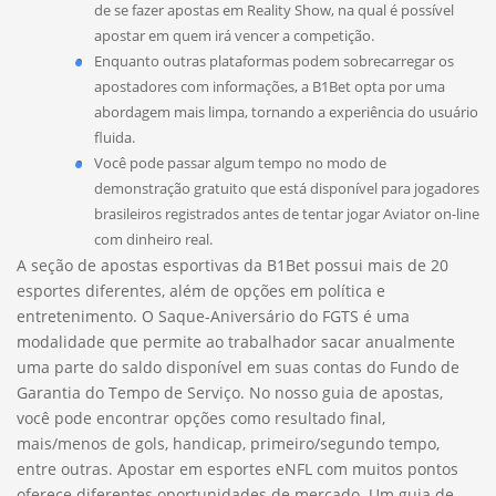
de se fazer apostas em Reality Show, na qual é possível
apostar em quem irá vencer a competição.
Enquanto outras plataformas podem sobrecarregar os
apostadores com informações, a B1Bet opta por uma
abordagem mais limpa, tornando a experiência do usuário
fluida.
Você pode passar algum tempo no modo de
demonstração gratuito que está disponível para jogadores
brasileiros registrados antes de tentar jogar Aviator on-line
com dinheiro real.
A seção de apostas esportivas da B1Bet possui mais de 20
esportes diferentes, além de opções em política e
entretenimento. O Saque-Aniversário do FGTS é uma
modalidade que permite ao trabalhador sacar anualmente
uma parte do saldo disponível em suas contas do Fundo de
Garantia do Tempo de Serviço. No nosso guia de apostas,
você pode encontrar opções como resultado final,
mais/menos de gols, handicap, primeiro/segundo tempo,
entre outras. Apostar em esportes eNFL com muitos pontos
oferece diferentes oportunidades de mercado. Um guia de