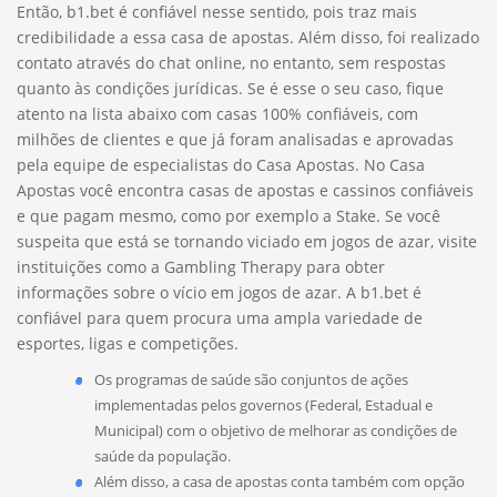
Então, b1.bet é confiável nesse sentido, pois traz mais
credibilidade a essa casa de apostas. Além disso, foi realizado
contato através do chat online, no entanto, sem respostas
quanto às condições jurídicas. Se é esse o seu caso, fique
atento na lista abaixo com casas 100% confiáveis, com
milhões de clientes e que já foram analisadas e aprovadas
pela equipe de especialistas do Casa Apostas. No Casa
Apostas você encontra casas de apostas e cassinos confiáveis
e que pagam mesmo, como por exemplo a Stake. Se você
suspeita que está se tornando viciado em jogos de azar, visite
instituições como a Gambling Therapy para obter
informações sobre o vício em jogos de azar. A b1.bet é
confiável para quem procura uma ampla variedade de
esportes, ligas e competições.
Os programas de saúde são conjuntos de ações
implementadas pelos governos (Federal, Estadual e
Municipal) com o objetivo de melhorar as condições de
saúde da população.
Além disso, a casa de apostas conta também com opção