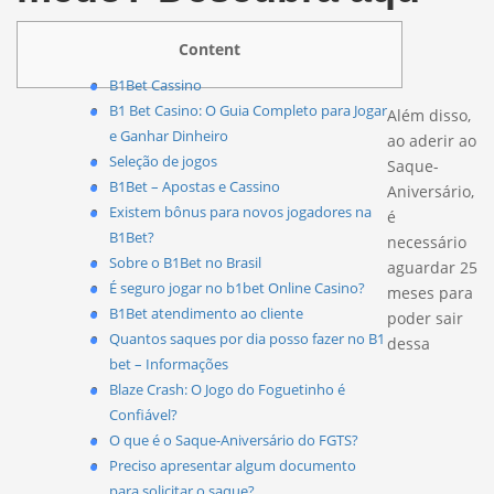
Content
B1Bet Cassino
B1 Bet Casino: O Guia Completo para Jogar
Além disso,
e Ganhar Dinheiro
ao aderir ao
Seleção de jogos
Saque-
B1Bet – Apostas e Cassino
Aniversário,
Existem bônus para novos jogadores na
é
B1Bet?
necessário
Sobre o B1Bet no Brasil
aguardar 25
É seguro jogar no b1bet Online Casino?
meses para
B1Bet atendimento ao cliente
poder sair
Quantos saques por dia posso fazer no B1
dessa
bet – Informações
Blaze Crash: O Jogo do Foguetinho é
Confiável?
O que é o Saque-Aniversário do FGTS?
Preciso apresentar algum documento
para solicitar o saque?