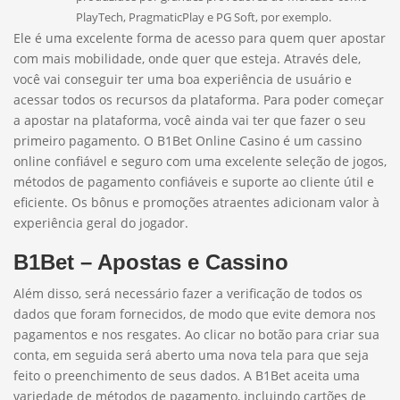
PlayTech, PragmaticPlay e PG Soft, por exemplo.
Ele é uma excelente forma de acesso para quem quer apostar
com mais mobilidade, onde quer que esteja. Através dele,
você vai conseguir ter uma boa experiência de usuário e
acessar todos os recursos da plataforma. Para poder começar
a apostar na plataforma, você ainda vai ter que fazer o seu
primeiro pagamento. O B1Bet Online Casino é um cassino
online confiável e seguro com uma excelente seleção de jogos,
métodos de pagamento confiáveis e suporte ao cliente útil e
eficiente. Os bônus e promoções atraentes adicionam valor à
experiência geral do jogador.
B1Bet – Apostas e Cassino
Além disso, será necessário fazer a verificação de todos os
dados que foram fornecidos, de modo que evite demora nos
pagamentos e nos resgates. Ao clicar no botão para criar sua
conta, em seguida será aberto uma nova tela para que seja
feito o preenchimento de seus dados. A B1Bet aceita uma
variedade de métodos de pagamento, incluindo cartões de