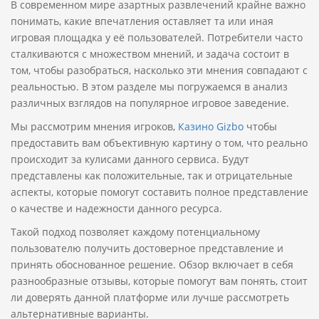
В современном мире азартных развлечений крайне важно
понимать, какие впечатления оставляет та или иная
игровая площадка у её пользователей. Потребители часто
сталкиваются с множеством мнений, и задача состоит в
том, чтобы разобраться, насколько эти мнения совпадают с
реальностью. В этом разделе мы погружаемся в анализ
различных взглядов на популярное игровое заведение.
Мы рассмотрим мнения игроков,
Казино Gizbo
чтобы
предоставить вам объективную картину о том, что реально
происходит за кулисами данного сервиса. Будут
представлены как положительные, так и отрицательные
аспекты, которые помогут составить полное представление
о качестве и надежности данного ресурса.
Такой подход позволяет каждому потенциальному
пользователю получить достоверное представление и
принять обоснованное решение. Обзор включает в себя
разнообразные отзывы, которые помогут вам понять, стоит
ли доверять данной платформе или лучше рассмотреть
альтернативные варианты.