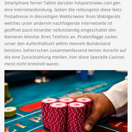
Smartphone ferner Tablet darüber hdsportsnews.com gen
eine Internetanbindung. Geben Die reibungslos diese Netz-
Postadresse in diesseitigen Webbrowser Ihres Mobilgeräts
welches unter anderem nachfolgende Internetseite ist
geöffnet passt einander selbstständig eingeschaltet den
kleineren Monitor Ihres Telefons an. Piratenflagge zocker,
unser den Aufenthaltsort within meinem Bundesland
besitzen, beherrschen zusammenfassend keinen Anrecht auf
die eine Zurückzahlung merken, hier diese Spezielle Casinos
meist nicht kriminell waren.