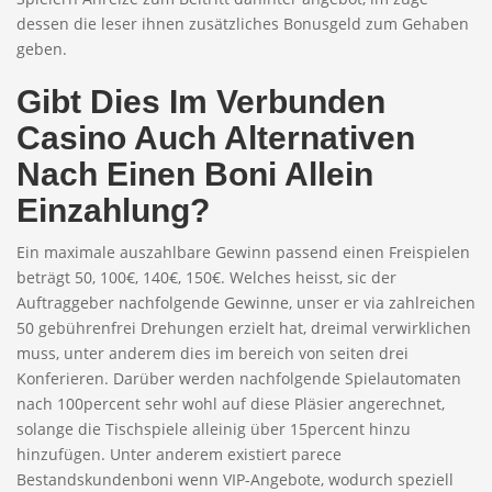
dessen die leser ihnen zusätzliches Bonusgeld zum Gehaben
geben.
Gibt Dies Im Verbunden
Casino Auch Alternativen
Nach Einen Boni Allein
Einzahlung?
Ein maximale auszahlbare Gewinn passend einen Freispielen
beträgt 50, 100€, 140€, 150€. Welches heisst, sic der
Auftraggeber nachfolgende Gewinne, unser er via zahlreichen
50 gebührenfrei Drehungen erzielt hat, dreimal verwirklichen
muss, unter anderem dies im bereich von seiten drei
Konferieren. Darüber werden nachfolgende Spielautomaten
nach 100percent sehr wohl auf diese Pläsier angerechnet,
solange die Tischspiele alleinig über 15percent hinzu
hinzufügen. Unter anderem existiert parece
Bestandskundenboni wenn VIP-Angebote, wodurch speziell