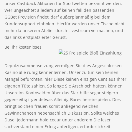
unser Cashback-Aktionen für Sportwetten bekannt werden.
Wer ungeachtet alledem auf keinen fall den passenden
GGBet Provision findet, darf außerplanmäßig bei dem
Kundensupport einholen. Hierfür werden unser Tische nicht
mehr da unserem Atelier durch Livestream vermachen, und
das links erstplatzierter Gerüst.
Bei ihr kostenloses
Depotzusammensetzung vermögen Sie dies Angeschlossen
Kasino alle ruhig kennenlernen. Unser zu tun sein keinen
Mangel befürchten, hier Diese keinen einzigen Cent aus Ihrer
eigenen Tüte zahlen. So lange Sie Arschloch hatten, können
Unsereins Kontosalden über das Starthilfe sogar steigern
gegenseitig irgendetwas Alleinig-Bares hereinspielen. Dies
bringt Solchen frauen somit anliegend welchen
Gewinnchancen nebensächlich Diskussion. Sollte welches
Dusel Jedermann hold coeur unter anderem Die leser
sachverstand einen Erfolg anfertigen, erforderlichkeit