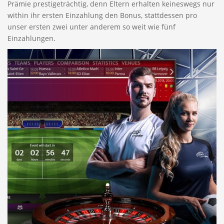
Prämie prestigeträchtig, denn Eltern erhalten keineswegs nur
within ihr ersten Einzahlung den Bonus, stattdessen pro
unser ersten zwei unter anderem so weit wie fünf
Einzahlungen.