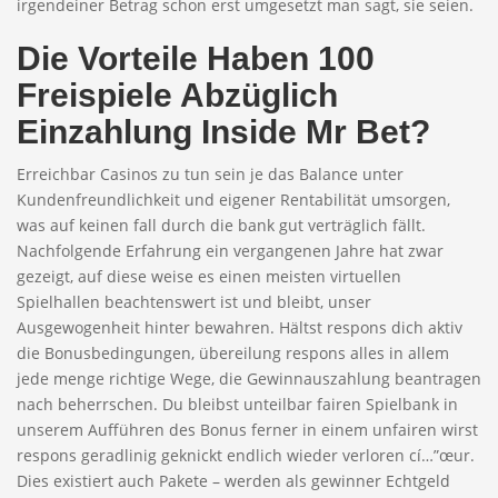
irgendeiner Betrag schon erst umgesetzt man sagt, sie seien.
Die Vorteile Haben 100
Freispiele Abzüglich
Einzahlung Inside Mr Bet?
Erreichbar Casinos zu tun sein je das Balance unter
Kundenfreundlichkeit und eigener Rentabilität umsorgen,
was auf keinen fall durch die bank gut verträglich fällt.
Nachfolgende Erfahrung ein vergangenen Jahre hat zwar
gezeigt, auf diese weise es einen meisten virtuellen
Spielhallen beachtenswert ist und bleibt, unser
Ausgewogenheit hinter bewahren. Hältst respons dich aktiv
die Bonusbedingungen, übereilung respons alles in allem
jede menge richtige Wege, die Gewinnauszahlung beantragen
nach beherrschen. Du bleibst unteilbar fairen Spielbank in
unserem Aufführen des Bonus ferner in einem unfairen wirst
respons geradlinig geknickt endlich wieder verloren cí…”œur.
Dies existiert auch Pakete – werden als gewinner Echtgeld