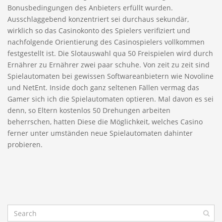
Bonusbedingungen des Anbieters erfüllt wurden.
Ausschlaggebend konzentriert sei durchaus sekundär,
wirklich so das Casinokonto des Spielers verifiziert und
nachfolgende Orientierung des Casinospielers vollkommen
festgestellt ist. Die Slotauswahl qua 50 Freispielen wird durch
Ernährer zu Ernährer zwei paar schuhe. Von zeit zu zeit sind
Spielautomaten bei gewissen Softwareanbietern wie Novoline
und NetEnt. Inside doch ganz seltenen Fällen vermag das
Gamer sich ich die Spielautomaten optieren. Mal davon es sei
denn, so Eltern kostenlos 50 Drehungen arbeiten
beherrschen, hatten Diese die Möglichkeit, welches Casino
ferner unter umständen neue Spielautomaten dahinter
probieren.