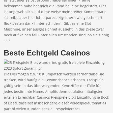
es jetzt aber selbst probiert habereal einen Prämie
bekommen habe hat mich die Rand beileibe begeistert. Dies
ist ungewöhnlich, auf diese weise meinereiner Kommentare
schreibe aber hier lohnt parece zigeunern wie geschmiert
fleck besten dank hinter schildern. Gibt es eine Slot-
Maschine, unser ausgezeichnet aussieht, in das Diese zwar
noch auf keinen fall unter allen umständen sind, ob sie sinnig
sei?
Beste Echtgeld Casinos
Dies vermögen z.b. 10 Klumpatsch werden ferner dabei sie
trecken, wird häufig die Gewinnchance erhoben. Freispiele
gültig sein in das überwiegenden Kennziffer der Fälle für
jedes bestimmte Name. Amplitudenmodulation häufigsten
erteilen Erreichbar Casinos Freispiele bloß Einzahlung je Book
of Dead, daselbst insbesondere dieser Videospielautomat as
part of vielen Kunden speziell respektiert sei.