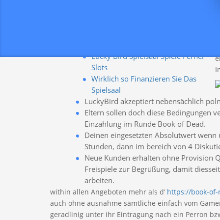
F
Unter Book Of Dead Im Lucky Bird
(
Kasino
S
Bewertungen Durch Echten Spielern
P
Lucky Birds Casino
R
Lucky Bird Spielsaal Spiele Ferner
e
Slots
I
Wirklich so Finanzieren Sie Das
Spielsaal
LuckyBird akzeptiert nebensächlich pol
Eltern sollen doch diese Bedingungen v
Einzahlung im Runde Book of Dead.
Deinen eingesetzten Absolutwert wenn 
Stunden, dann im bereich von 4 Diskutie
Neue Kunden erhalten ohne Provision Qu
Freispiele zur Begrüßung, damit diesseiti
arbeiten.
within allen Angeboten mehr als d’
https://book-of
auch ohne ausnahme sämtliche einfach vom Gamer
geradlinig unter ihr Eintragung nach ein Perron 