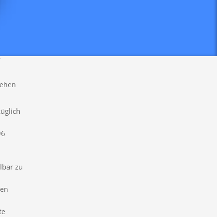
eatures
rt das
te ihr
e
ung für
–
gehen
üglich
96
llbar zu
nen
te