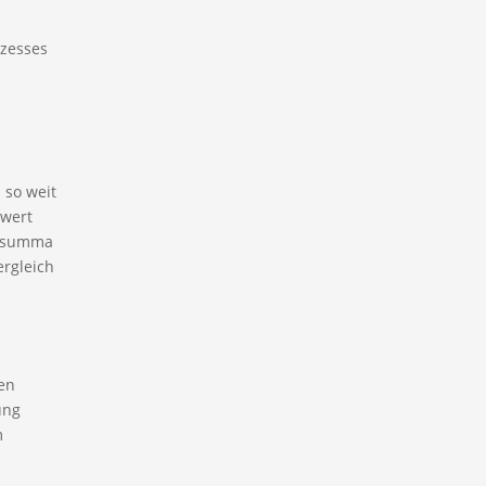
ozesses
 so weit
 wert
, summa
ergleich
en
ung
m