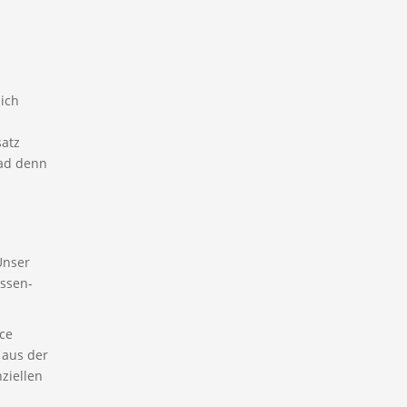
lich
satz
ead denn
Unser
ossen-
ece
 aus der
ziellen