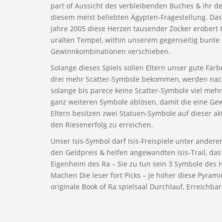
part of Aussicht des verbleibenden Buches & ihr d
diesem meist beliebten Ägypten-Fragestellung. Das
jahre 2005 diese Herzen tausender Zocker erobert 
uralten Tempel, within unserem gegenseitig bunt
Gewinnkombinationen verschieben.
Solange dieses Spiels sollen Eltern unser gute Färb
drei mehr Scatter-Symbole bekommen, werden nachf
solange bis parece keine Scatter-Symbole viel mehr
ganz weiteren Symbole ablösen, damit die eine Ge
Eltern besitzen zwei Statuen-Symbole auf dieser a
den Riesenerfolg zu erreichen.
Unser Isis-Symbol darf Isis-Freispiele unter anderem
den Geldpreis & helfen angewandten Isis-Trail, da
Eigenheim des Ra – Sie zu tun sein 3 Symbole des 
Machen Die leser fort Picks – je höher diese Pyra
originale Book of Ra spielsaal Durchlauf, Erreichba