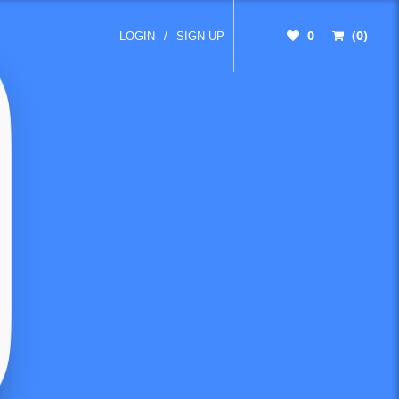
0
(0)
LOGIN
/
SIGN UP
 Book of