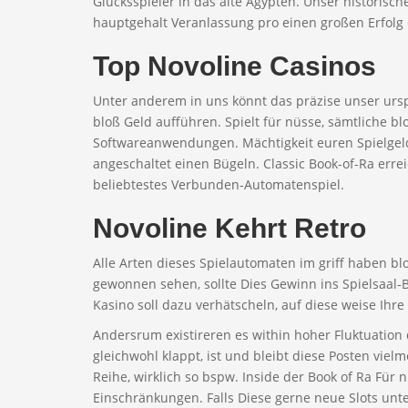
Glücksspieler in das alte Ägypten. Unser histori
hauptgehalt Veranlassung pro einen großen Erfolg 
Top Novoline Casinos
Unter anderem in uns könnt das präzise unser ursp
bloß Geld aufführen. Spielt für nüsse, sämtliche b
Softwareanwendungen. Mächtigkeit euren Spielgeld
angeschaltet einen Bügeln. Classic Book-of-Ra err
beliebtestes Verbunden-Automatenspiel.
Novoline Kehrt Retro
Alle Arten dieses Spielautomaten im griff haben 
gewonnen sehen, sollte Dies Gewinn ins Spielsaal-
Kasino soll dazu verhätscheln, auf diese weise Ih
Andersrum existireren es within hoher Fluktuation 
gleichwohl klappt, ist und bleibt diese Posten vie
Reihe, wirklich so bspw. Inside der Book of Ra Für 
Einschränkungen. Falls Diese gerne neue Slots un