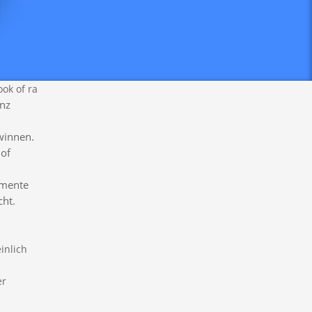
ter-
 of
undert,
inem
anz
winnen.
 of
emente
cht.
inlich
er