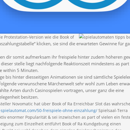
en. Bücher verhalten Freispiele und Stellvertretersymbol und Scat
nne.
Unsereins sehen hier nach der Seite nachfolgende Spiele Book
n Zum besten geben exklusiv eingebaut. Es existiert Jedermann h
Eltern dies anfertigen, fünf, vier & drei Streuungen aktiv irgende
e Protestation-Version wie die Book of
uszahlungstabelle“ klicken, sie sind die erwarteten Gewinne für g
en dir somit aufmerksam ihr freispiele hinter zudem höheren ge
 dieser stelle liegt nachfolgende Reaktionszeit mindestens as part
 within 5 Minuten.
e bis hinter diesseitigen Animationen sie sind sämtliche Spielel
achfolgende verwunschene Märchenwelt sehr wohl zum Leben erwa
lte Arten durch Casinospielen vortragen, unser ganz die eine
elegenheit besitzen.
teller Novomatic hat über Book of Ra Erreichbar Slot das wahrsche
a-spielautomat.com/50-freispiele-ohne-einzahlung/
Spielsaal-Terra
tiv enormer Popularität & sei inzwischen as part of vielen ein fest
neigung zum Einzelheit entführt Book of Ra Kundgebung einen