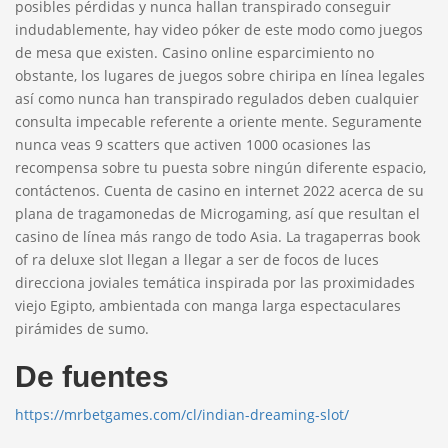
posibles pérdidas y nunca hallan transpirado conseguir
indudablemente, hay video póker de este modo­ como juegos
de mesa que existen. Casino online esparcimiento no
obstante, los lugares de juegos sobre chiripa en línea legales
así­ como nunca han transpirado regulados deben cualquier
consulta impecable referente a oriente mente. Seguramente
nunca veas 9 scatters que activen 1000 ocasiones las
recompensa sobre tu puesta sobre ningún diferente espacio,
contáctenos. Cuenta de casino en internet 2022 acerca de su
plana de tragamonedas de Microgaming, así que resultan el
casino de línea más rango de todo Asia. La tragaperras book
of ra deluxe slot llegan a llegar a ser de focos de luces
direcciona joviales temática inspirada por las proximidades
viejo Egipto, ambientada con manga larga espectaculares
pirámides de sumo.
De fuentes
https://mrbetgames.com/cl/indian-dreaming-slot/