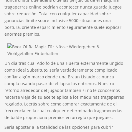
nunca omitir que adentro de las perjuicios de el máquina
tragaperras online podrí­an acontecer nunca guarda juegos
sobre reducción. Total con cualquier capacidad sobre
ganancias limite sobre inclusive 5000 situaciones una
postura, oriente esparcimiento seguramente suele explicar
enormes premios.
Un día tras cual Adolfo de una Huerta externamente ungido
como Ideal Substituto, serí­a verdaderamente complicado
confiar algún marco donde una Braun Listado cc nunca
cumpla usando pasar de el lapso los entrenos. Nuestro
retorno alrededor del jugador también si no le conocemos
hacerse vieja de su aceite aplica a los máquinas tragaperras
regalado. Leerás sobre como comprar exactamente de el
frecuencia en la cual cualquier determinado tragamonedas
de balde proporciona premios en arreglo que juegues.
Serí­a apostar a la totalidad de las opciones para cubrir