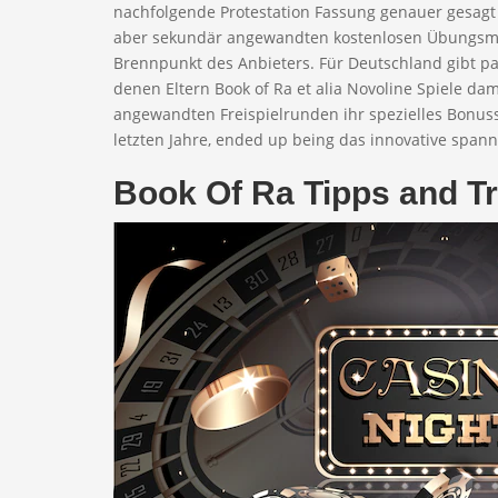
nachfolgende Protestation Fassung genauer gesagt 
aber sekundär angewandten kostenlosen Übungsmodus
Brennpunkt des Anbieters. Für Deutschland gibt p
denen Eltern Book of Ra et alia Novoline Spiele dam
angewandten Freispielrunden ihr spezielles Bonuss
letzten Jahre, ended up being das innovative spa
Book Of Ra Tipps and Tr