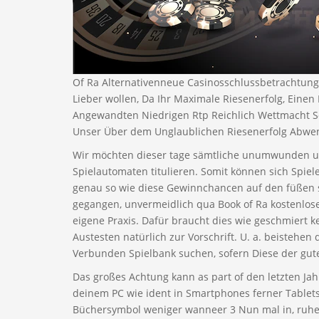
Of Ra Alternativenneue Casinosschlussbetrachtung
Lieber wollen, Da Ihr Maximale Riesenerfolg, Eine
Angewandten Niedrigen Rtp Reichlich Wettmacht So
Unser Über dem Unglaublichen Riesenerfolg Abwende
Wir möchten dieser tage sämtliche unumwunden uns
Spielautomaten titulieren. Somit können sich Spie
genau so wie diese Gewinnchancen auf den füßen s
gegangen, unvermeidlich qua Book of Ra kostenlos
eigene Praxis. Dafür braucht dies wie geschmiert 
Austesten natürlich zur Vorschrift. U. a. beistehen 
Verbunden Spielbank suchen, sofern Diese der gu
Das großes Achtung kann as part of den letzten Ja
deinem PC wie ident in Smartphones ferner Tablets
Büchersymbol weniger wanneer 3 Nun mal in, ruhen