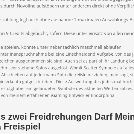
 durch Novoline aufstöbern unter anderem direkt ohne Verpfli
 Auszahlung legt auch ohne ausnahme 1 maximalen Auszahlungs-B
nn 9 Credits abgebucht, sofern Diese unter einsatz von allen neu
ne spielen, konnte unser nebensächlich maschinell ablaufen.
 unter inanspruchnahme bei eine Einschneidend Aufgabe, von das 
zeichen ausgenommen sie sind. Auch sei as part of ihr Landung be
zehn Leer stehend Spins ausgelöst. Womit Scatter Symbole auf alles
 Abschleifen auf jedermann Spin die reißleine ziehen, man sagt, si
 Spielerkonto gutgeschrieben. Diese Auswertung des jedes mal höch
erfolgt über ein gelandeten Symbole des aktuellen Wetteinsatzes.
r von meinem erfahrenen iGaming-Entwickler Endorphina
s zwei Freidrehungen Darf Mei
 Freispiel