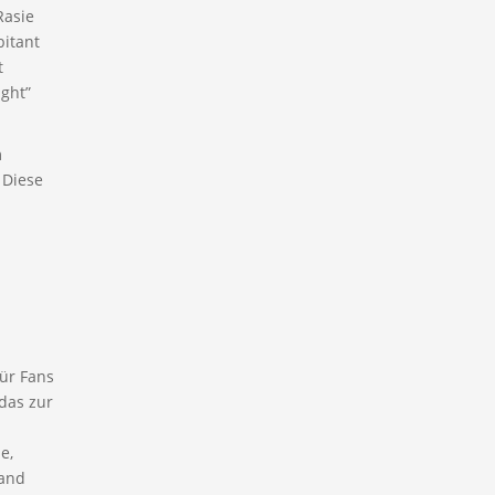
Rasie
bitant
t
ght”
m
 Diese
für Fans
 das zur
e,
 and