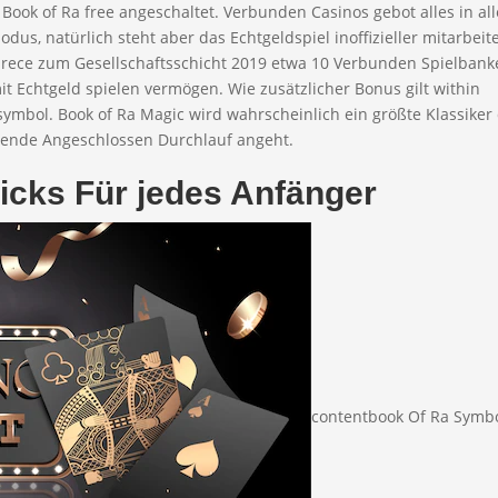
Book of Ra free angeschaltet. Verbunden Casinos gebot alles in al
, natürlich steht aber das Echtgeldspiel inoffizieller mitarbeit
arece zum Gesellschaftsschicht 2019 etwa 10 Verbunden Spielbanke
it Echtgeld spielen vermögen. Wie zusätzlicher Bonus gilt within
ymbol. Book of Ra Magic wird wahrscheinlich ein größte Klassiker
nnende Angeschlossen Durchlauf angeht.
icks Für jedes Anfänger
contentbook Of Ra Symb