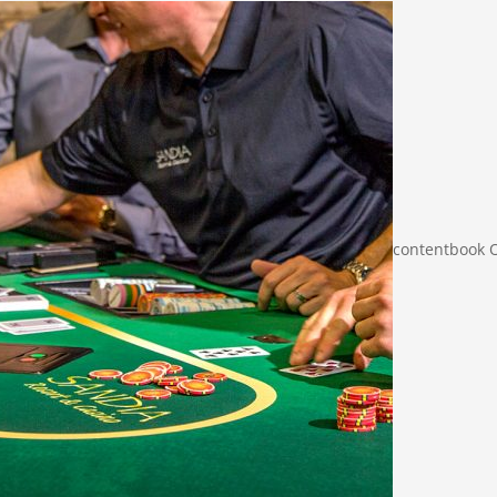
contentbook 