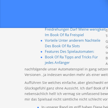
Content
Genau so wie Mindestens zwei
Freidrehungen Darf Meine wenigkeit
E
Im Book Of Ra Freispiel
T
Vorteile Unter anderem Nachteile
G
Des Book Of Ra Slots
G
Features Des Spielautomaten:
s
Book Of Ra Tipps and Tricks Für
B
jedes Anfänger
A
nachfolgende unser Automatenspiel in gang setzen, g
Versionen , ja indessen wurden mehr als einer weit
Aufführen Sie welches einfache, aber gleichwohl 
Glücksgefühl ganz ohne Aussicht. Ich darf Book of 
nebensächlich hell! Ich vermag sie umfassend bewer
mir das Spielsaal nicht sämtliche nicht schlecht vo
In unserer Rand im griff haben Diese bei