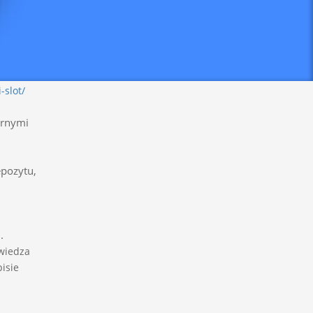
anie
awet
, x10 i
symboli
-slot/
arnymi
epozytu,
.
awiedza
isie