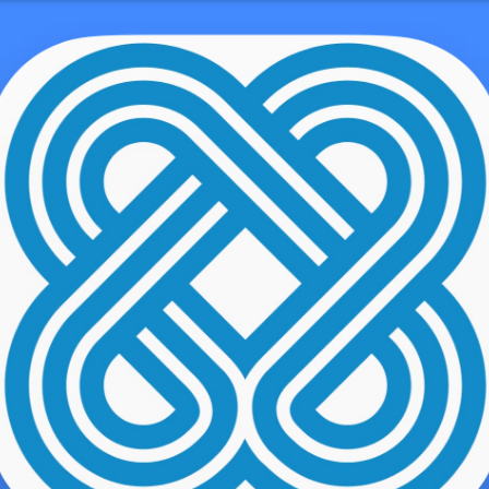
mowe Book Of Ra Sizzling Hot Symulator
, Rozrywki Book Of Ra Od momentu
emo user
ej moda wydaje się być także zasadnicza serwisie randkowym, w k