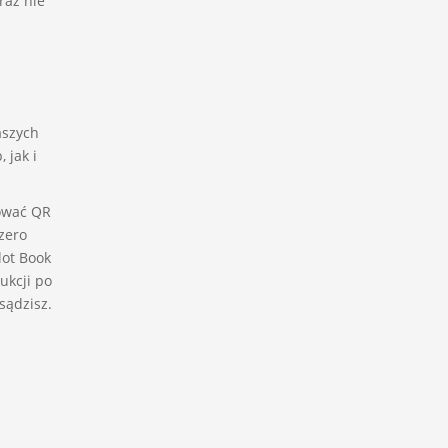
raz nie
aszych
 jak i
nować QR
zero
lot Book
ukcji po
sądzisz.