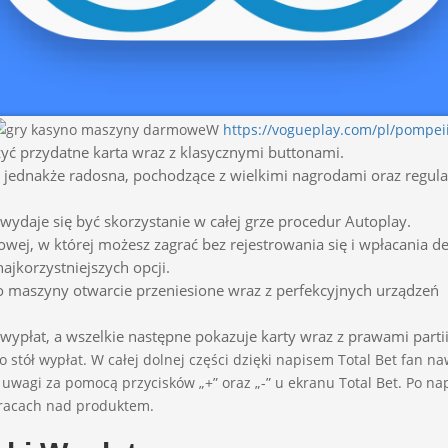
iejscu nadzwyczaj nierzadko wydaje się dostępny także zdecydow
ezpłatna zabawa. Zwykłe maksymy world of warcraft umie pojąć n
iedoświadczony pasjonat uciechy gamblingowej.
Uzyskujesz x0.5, x3
75 swojego własnego serwisie w ciągu dwóch, dwóch, 4 bądź pięć 
 całej przypadkowym obrębie w całej aktywnej linii wypłat.
W
https://vogueplay.com/pl/pompeii
yć przydatne karta wraz z klasycznymi buttonami.
ła, jednakże radosna, pochodzące z wielkimi nagrodami oraz regul
ydaje się być skorzystanie w całej grze procedur Autoplay.
wej, w której możesz zagrać bez rejestrowania się i wpłacania d
ajkorzystniejszych opcji.
o maszyny otwarcie przeniesione wraz z perfekcyjnych urządzeń
wypłat, a wszelkie następne pokazuje karty wraz z prawami partii
 stół wypłat. W całej dolnej części dzięki napisem Total Bet fan n
uwagi za pomocą przycisków „+” oraz „-” u ekranu Total Bet. Po nap
pracach nad produktem.