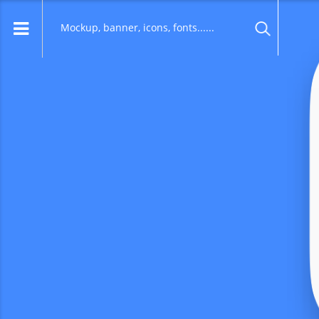
lose
nu
Book Of Ra Za darmo Oraz Dar
Wyjąwszy Zarejestrowania się
Novomatic
Mar 9, 2024
Uncategorized
0 comments
By d
Content
Bębnów Jak i również 10 Kreski
Wypłat
T