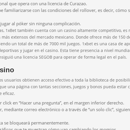
onal que opera con una licencia de Curazao.
 familiarizarse con las condiciones del rollover, es decir, cómo 
jugar al póker sin ninguna complicación.
s, 1xBet también cuenta con un casino altamente competitivo, es
os más extensos del mercado mexicano. Donde ofrece más de 150 de
iendo un total de más de 7000 mil juegos. 1xbet es una casa de ap
eportivas y jugar en el casino. Esta tiene presencia a nivel mundia
siguió una licencia SEGOB para operar de forma legal en el país.
sino
os usuarios obtienen acceso efectivo a toda la biblioteca de posibi
que una página con tantas secciones, juegos y bonos pueda estar c
 eficaz.
r click en “Hacer una pregunta”, en el margen inferior derecho.
 mediante correo electrónico o a través de “un solo clic”, siguie
uenta se bloqueará permanentemente.
os gráficos que te muestran cómo van cambiando los momios.