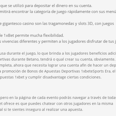
a que se utilizó para depositar el dinero en su cuenta.
rmitirá encontrar la categoría de juego rápidamente con sus men
e gigantesco casino son las tragamonedas y slots 3D, con juegos
de 1xBet permite mucha flexibilidad.
ivencias diferentes y permiten a los jugadores disfrutar de tus 
usa durante el juego, lo que brinda a los jugadores beneficios adic
rtivas durante Betano, tendrá o qual crear su cuenta, obviamente.
mpleta, ahora que necesita lograr una cuenta afin de hacer un dep
la promoción de Bonos de Apuestas Deportivas 1xbeteSports Era, el
apuestas 1xbet y cumplir disadvantage ciertas condiciones.
pero en la página de cada evento podrás navegar a través de toda
bet ofrece es que puedes chatear con otros jugadores en la misma
 si te sientes inseguro al realizar una apuesta.