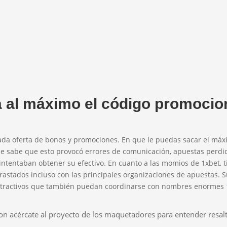
 al máximo el código promocio
ada oferta de bonos y promociones. En que le puedas sacar el má
 Se sabe que esto provocó errores de comunicación, apuestas perdi
ntentaban obtener su efectivo. En cuanto a las momios de 1xbet, 
stados incluso con las principales organizaciones de apuestas. S
atractivos que también puedan coordinarse con nombres enormes
n acércate al proyecto de los maquetadores para entender resal