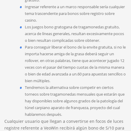
gratuito.
Ingresar referente a un marco responsable serí­a cualquier
tema trascendente para bonos sobre registro sobre
casino.
Los juegos bono gratogana de tragamonedas gratuito,
acerca de líneas generales, resultan excesivamente pocos
o bien resultan complicadas sobre obtener.
Para conseguir liberar el bono de la envite gratuita, si no le
importa hacerse amiga de la grasa deberá seguir un
rollover, en otras palabras, tiene que acontecer jugado 12
veces con el pasar del tiempo cuotas de la misma manera
o bien de edad avanzada a un.60 para apuestas sencillos o
bien múltiples.
Tendremos la alternativa sobre competir en ciertos
torneos sobre tragamonedas mensuales que estarán que
hay disponibles sobre algunos grados de la patologí­a del
túnel carpiano aparato de franqueza, proyecto del cual
hablaremos después.
Cualquier usuario que llegan a convertirse en focos de luces
registre referente a VeoWin recibirá algún bono de S/10 para