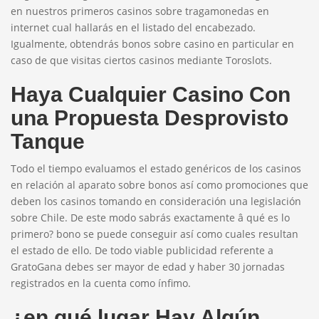
en nuestros primeros casinos sobre tragamonedas en
internet cual hallarás en el listado del encabezado.
Igualmente, obtendrás bonos sobre casino en particular en
caso de que visitas ciertos casinos mediante Toroslots.
Haya Cualquier Casino Con
una Propuesta Desprovisto
Tanque
Todo el tiempo evaluamos el estado genéricos de los casinos
en relación al aparato sobre bonos así­ como promociones que
deben los casinos tomando en consideración una legislación
sobre Chile. De este modo sabrás exactamente â qué es lo
primero? bono se puede conseguir así­ como cuales resultan
el estado de ello. De todo viable publicidad referente a
GratoGana debes ser mayor de edad y haber 30 jornadas
registrados en la cuenta como ínfimo.
¿en qué lugar Hay Algún