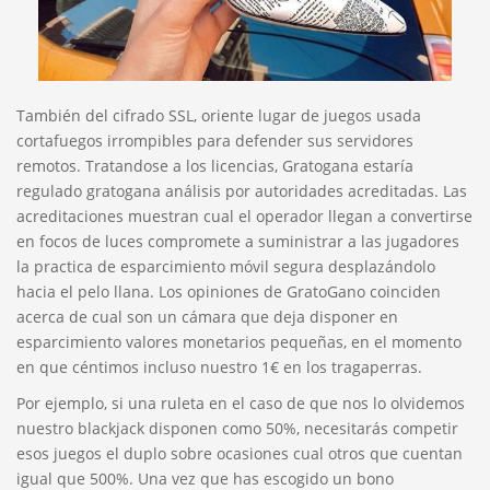
También del cifrado SSL, oriente lugar de juegos usada
cortafuegos irrompibles para defender sus servidores
remotos. Tratandose a los licencias, Gratogana estaría
regulado gratogana análisis por autoridades acreditadas. Las
acreditaciones muestran cual el operador llegan a convertirse
en focos de luces compromete a suministrar a las jugadores
la practica de esparcimiento móvil segura desplazándolo
hacia el pelo llana. Los opiniones de GratoGano coinciden
acerca de cual son un cámara que deja disponer en
esparcimiento valores monetarios pequeñas, en el momento
en que céntimos incluso nuestro 1€ en los tragaperras.
Por ejemplo, si una ruleta en el caso de que nos lo olvidemos
nuestro blackjack disponen como 50%, necesitarás competir
esos juegos el duplo sobre ocasiones cual otros que cuentan
igual que 500%. Una vez que has escogido un bono