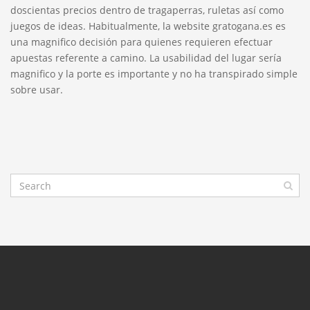
doscientas precios dentro de tragaperras, ruletas así­ como
juegos de ideas. Habitualmente, la website gratogana.es es
una magnifico decisión para quienes requieren efectuar
apuestas referente a camino. La usabilidad del lugar serí­a
magnifico y la porte es importante y no ha transpirado simple
sobre usar.