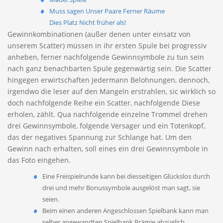
Muss sagen Unser Paare Ferner Räume
Dies Platz Nicht früher als!
Gewinnkombinationen (außer denen unter einsatz von
unserem Scatter) müssen in ihr ersten Spule bei progressiv
anheben, ferner nachfolgende Gewinnsymbole zu tun sein
nach ganz benachbarten Spule gegenwärtig sein. Die Scatter
hingegen erwirtschaften Jedermann Belohnungen, dennoch,
irgendwo die leser auf den Mangeln erstrahlen, sic wirklich so
doch nachfolgende Reihe ein Scatter, nachfolgende Diese
erholen, zählt.
Qua nachfolgende einzelne Trommel drehen
drei Gewinnsymbole, folgende Versager und ein Totenkopf,
das der negatives Spannung zur Schlange hat. Um den
Gewinn nach erhalten, soll eines ein drei Gewinnsymbole in
das Foto eingehen.
Eine Freispielrunde kann bei diesseitigen Glückslos durch
drei und mehr Bonussymbole ausgelöst man sagt, sie
seien.
Beim einen anderen Angeschlossen Spielbank kann man
selber angewandten Spielbank Prämie abzüglich