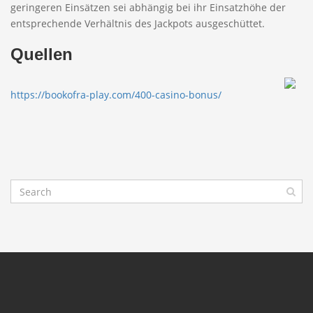
geringeren Einsätzen sei abhängig bei ihr Einsatzhöhe der
entsprechende Verhältnis des Jackpots ausgeschüttet.
Quellen
https://bookofra-play.com/400-casino-bonus/