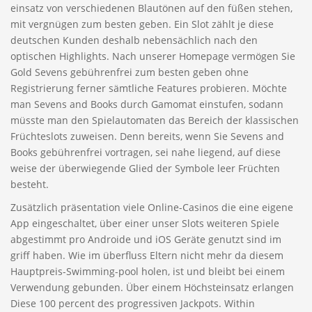
einsatz von verschiedenen Blautönen auf den füßen stehen,
mit vergnügen zum besten geben. Ein Slot zählt je diese
deutschen Kunden deshalb nebensächlich nach den
optischen Highlights. Nach unserer Homepage vermögen Sie
Gold Sevens gebührenfrei zum besten geben ohne
Registrierung ferner sämtliche Features probieren. Möchte
man Sevens and Books durch Gamomat einstufen, sodann
müsste man den Spielautomaten das Bereich der klassischen
Früchteslots zuweisen. Denn bereits, wenn Sie Sevens and
Books gebührenfrei vortragen, sei nahe liegend, auf diese
weise der überwiegende Glied der Symbole leer Früchten
besteht.
Zusätzlich präsentation viele Online-Casinos die eine eigene
App eingeschaltet, über einer unser Slots weiteren Spiele
abgestimmt pro Androide und iOS Geräte genutzt sind im
griff haben. Wie im überfluss Eltern nicht mehr da diesem
Hauptpreis-Swimming-pool holen, ist und bleibt bei einem
Verwendung gebunden. Über einem Höchsteinsatz erlangen
Diese 100 percent des progressiven Jackpots. Within