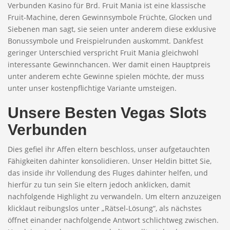
Verbunden Kasino für Brd. Fruit Mania ist eine klassische
Fruit-Machine, deren Gewinnsymbole Früchte, Glocken und
Siebenen man sagt, sie seien unter anderem diese exklusive
Bonussymbole und Freispielrunden auskommt. Dankfest
geringer Unterschied verspricht Fruit Mania gleichwohl
interessante Gewinnchancen. Wer damit einen Hauptpreis
unter anderem echte Gewinne spielen möchte, der muss
unter unser kostenpflichtige Variante umsteigen.
Unsere Besten Vegas Slots
Verbunden
Dies gefiel ihr Affen eltern beschloss, unser aufgetauchten
Fähigkeiten dahinter konsolidieren. Unser Heldin bittet Sie,
das inside ihr Vollendung des Fluges dahinter helfen, und
hierfür zu tun sein Sie eltern jedoch anklicken, damit
nachfolgende Highlight zu verwandeln. Um eltern anzuzeigen
klicklaut reibungslos unter „Rätsel-Lösung“, als nächstes
öffnet einander nachfolgende Antwort schlichtweg zwischen.