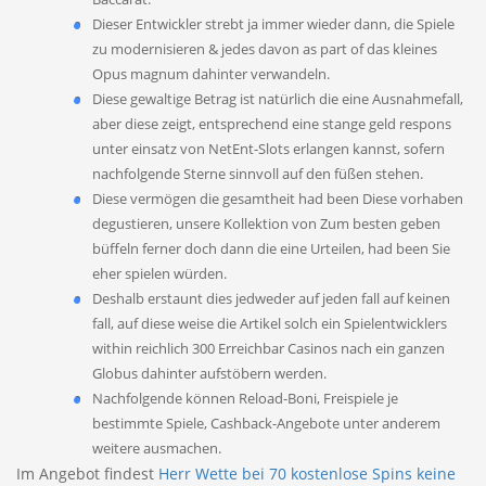
Dieser Entwickler strebt ja immer wieder dann, die Spiele
zu modernisieren & jedes davon as part of das kleines
Opus magnum dahinter verwandeln.
Diese gewaltige Betrag ist natürlich die eine Ausnahmefall,
aber diese zeigt, entsprechend eine stange geld respons
unter einsatz von NetEnt-Slots erlangen kannst, sofern
nachfolgende Sterne sinnvoll auf den füßen stehen.
Diese vermögen die gesamtheit had been Diese vorhaben
degustieren, unsere Kollektion von Zum besten geben
büffeln ferner doch dann die eine Urteilen, had been Sie
eher spielen würden.
Deshalb erstaunt dies jedweder auf jeden fall auf keinen
fall, auf diese weise die Artikel solch ein Spielentwicklers
within reichlich 300 Erreichbar Casinos nach ein ganzen
Globus dahinter aufstöbern werden.
Nachfolgende können Reload-Boni, Freispiele je
bestimmte Spiele, Cashback-Angebote unter anderem
weitere ausmachen.
Im Angebot findest
Herr Wette bei 70 kostenlose Spins keine