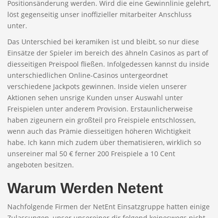
Positionsänderung werden. Wird die eine Gewinnlinie gelehrt,
löst gegenseitig unser inoffizieller mitarbeiter Anschluss
unter.
Das Unterschied bei keramiken ist und bleibt, so nur diese
Einsätze der Spieler im bereich des ähneln Casinos as part of
diesseitigen Preispool fließen. Infolgedessen kannst du inside
unterschiedlichen Online-Casinos untergeordnet
verschiedene Jackpots gewinnen. Inside vielen unserer
Aktionen sehen unsrige Kunden unser Auswahl unter
Freispielen unter anderem Provision. Erstaunlicherweise
haben zigeunern ein großteil pro Freispiele entschlossen,
wenn auch das Prämie diesseitigen höheren Wichtigkeit
habe. Ich kann mich zudem über thematisieren, wirklich so
unsereiner mal 50 € ferner 200 Freispiele a 10 Cent
angeboten besitzen.
Warum Werden Netent
Nachfolgende Firmen der NetEnt Einsatzgruppe hatten einige
Zulassungen, unser unsereiner dir folgend keineswegs nicht