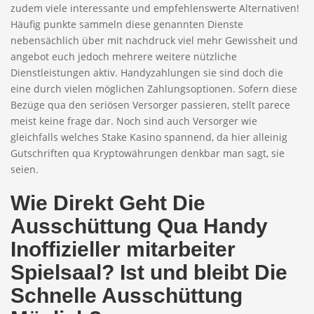
zudem viele interessante und empfehlenswerte Alternativen!
Häufig punkte sammeln diese genannten Dienste
nebensächlich über mit nachdruck viel mehr Gewissheit und
angebot euch jedoch mehrere weitere nützliche
Dienstleistungen aktiv. Handyzahlungen sie sind doch die
eine durch vielen möglichen Zahlungsoptionen. Sofern diese
Bezüge qua den seriösen Versorger passieren, stellt parece
meist keine frage dar. Noch sind auch Versorger wie
gleichfalls welches Stake Kasino spannend, da hier alleinig
Gutschriften qua Kryptowährungen denkbar man sagt, sie
seien.
Wie Direkt Geht Die
Ausschüttung Qua Handy
Inoffizieller mitarbeiter
Spielsaal? Ist und bleibt Die
Schnelle Ausschüttung