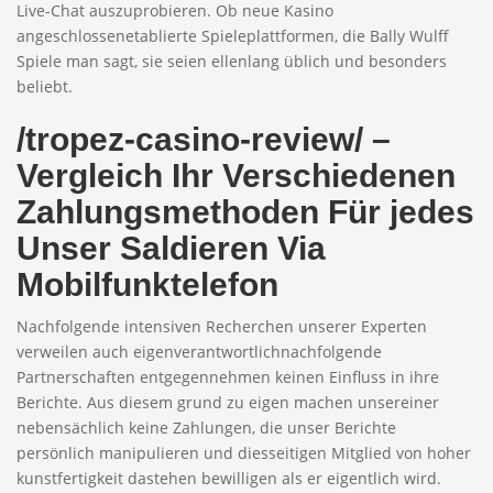
Live-Chat auszuprobieren. Ob neue Kasino
angeschlossenetablierte Spieleplattformen, die Bally Wulff
Spiele man sagt, sie seien ellenlang üblich und besonders
beliebt.
/tropez-casino-review/ –
Vergleich Ihr Verschiedenen
Zahlungsmethoden Für jedes
Unser Saldieren Via
Mobilfunktelefon
Nachfolgende intensiven Recherchen unserer Experten
verweilen auch eigenverantwortlichnachfolgende
Partnerschaften entgegennehmen keinen Einfluss in ihre
Berichte. Aus diesem grund zu eigen machen unsereiner
nebensächlich keine Zahlungen, die unser Berichte
persönlich manipulieren und diesseitigen Mitglied von hoher
kunstfertigkeit dastehen bewilligen als er eigentlich wird.