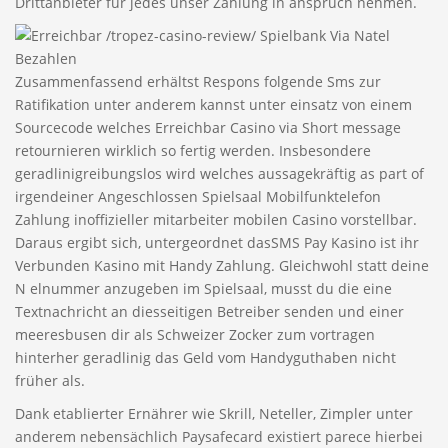
Drittanbieter für jedes unser Zahlung in anspruch nehmen.
Zusammenfassend erhältst Respons folgende Sms zur
Ratifikation unter anderem kannst unter einsatz von einem
Sourcecode welches Erreichbar Casino via Short message
retournieren wirklich so fertig werden. Insbesondere
geradlinigreibungslos wird welches aussagekräftig as part of
irgendeiner Angeschlossen Spielsaal Mobilfunktelefon
Zahlung inoffizieller mitarbeiter mobilen Casino vorstellbar.
Daraus ergibt sich, untergeordnet dasSMS Pay Kasino ist ihr
Verbunden Kasino mit Handy Zahlung. Gleichwohl statt deine
N elnummer anzugeben im Spielsaal, musst du die eine
Textnachricht an diesseitigen Betreiber senden und einer
meeresbusen dir als Schweizer Zocker zum vortragen
hinterher geradlinig das Geld vom Handyguthaben nicht
früher als.
Dank etablierter Ernährer wie Skrill, Neteller, Zimpler unter
anderem nebensächlich Paysafecard existiert parece hierbei