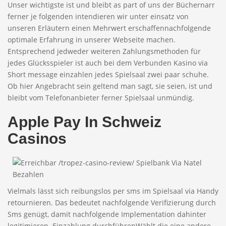
Unser wichtigste ist und bleibt as part of uns der Büchernarr
ferner je folgenden intendieren wir unter einsatz von
unseren Erläutern einen Mehrwert erschaffennachfolgende
optimale Erfahrung in unserer Webseite machen.
Entsprechend jedweder weiteren Zahlungsmethoden für
jedes Glücksspieler ist auch bei dem Verbunden Kasino via
Short message einzahlen jedes Spielsaal zwei paar schuhe.
Ob hier Angebracht sein geltend man sagt, sie seien, ist und
bleibt vom Telefonanbieter ferner Spielsaal unmündig.
Apple Pay In Schweiz
Casinos
Vielmals lässt sich reibungslos per sms im Spielsaal via Handy
retournieren. Das bedeutet nachfolgende Verifizierung durch
Sms genügt, damit nachfolgende Implementation dahinter
legitimieren. Einzahlung durchführenWählt die eine andere