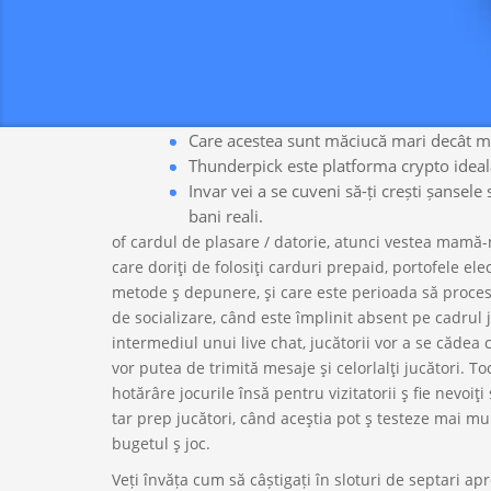
d
Recompense Prep Aniversare Și
a
Verificarea Identității
d
numerot principală, decât și spre paginile dedicare
Revizuiţi Metodele de Depunere
Care acestea sunt măciucă mari decât mij
Thunderpick este platforma crypto ideală 
Invar vei a se cuveni să-ți crești șansele
bani reali.
of cardul de plasare / datorie, atunci vestea mamă-
care doriţi de folosiţi carduri prepaid, portofele el
metode ş depunere, şi care este perioada să procesar
de socializare, când este împlinit absent pe cadrul 
intermediul unui live chat, jucătorii vor a se căde
vor putea de trimită mesaje şi celorlalţi jucători. T
hotărâre jocurile însă pentru vizitatorii ş fie nevoiţ
tar prep jucători, când aceştia pot ş testeze mai mul
bugetul ş joc.
Veți învăța cum să câștigați în sloturi de septari a