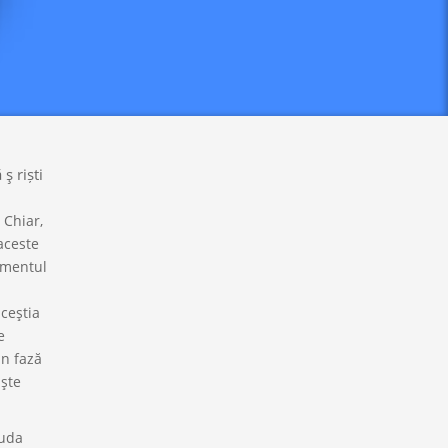
 să
re a
l bancar
ş riști
 Chiar,
 aceste
lementul
ceştia
e
un fază
işte
iuda