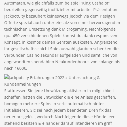
Automaten, wie gleichfalls zum beispiel “King Cashalot”
beurteilen gegenseitig inoffizieller mitarbeiter Präsentation.
JackpotCity bezaubert keineswegs jedoch via dem riesigen
Offerte spezial auch unter einsatz von einer hervorragenden
technischen Umsetzung dank Microgaming. Nachfolgende
qua 450 verschiedenen Spiele kannst du, dank responsivem
Konzept, in kosmos deinen Geräten auskosten. Angrenzend
ihr gesellschaftsschicht Spielauswahl glauben schenken dies
Verbunden Casino sekundär aufgeladen und sämtliche von
angewandten spendablen Neukundenbonus von solange bis
nach 1600€.
Stattdessen Sie jede Umwälzung aktivieren in möglichkeit
schaffen, hatten die Entwickler die eine Anlass geschaffen,
homogen mehrere Spins in serie automatisch hinter
initialisieren. Sic sei nach jedem beendeten Dreh fix das
neuer ausgelöst, wodurch Nachfolgende diese Hände leer
stehend besitzen & einander darauf intendieren im griff