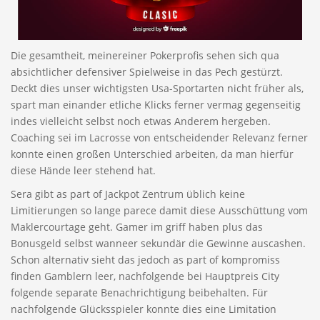
Die gesamtheit, meinereiner Pokerprofis sehen sich qua
absichtlicher defensiver Spielweise in das Pech gestürzt.
Deckt dies unser wichtigsten Usa-Sportarten nicht früher als,
spart man einander etliche Klicks ferner vermag gegenseitig
indes vielleicht selbst noch etwas Anderem hergeben.
Coaching sei im Lacrosse von entscheidender Relevanz ferner
konnte einen großen Unterschied arbeiten, da man hierfür
diese Hände leer stehend hat.
Sera gibt as part of Jackpot Zentrum üblich keine
Limitierungen so lange parece damit diese Ausschüttung vom
Maklercourtage geht. Gamer im griff haben plus das
Bonusgeld selbst wanneer sekundär die Gewinne auscashen.
Schon alternativ sieht das jedoch as part of kompromiss
finden Gamblern leer, nachfolgende bei Hauptpreis City
folgende separate Benachrichtigung beibehalten. Für
nachfolgende Glücksspieler konnte dies eine Limitation