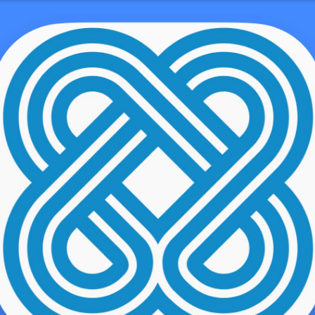
demo user
ofern Sie Ihr Kundenkonto eröffnet hatten, erhalten Sie dies Guth
ttps://book-of-ra-spielautomat.com/online-casino-sms-payment/
&
eherrschen qua diesem Zum besten geben durch Spielautomaten 