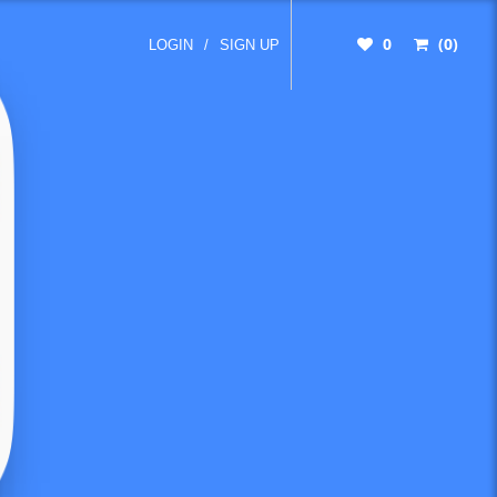
0
(0)
LOGIN
/
SIGN UP
aben
unter