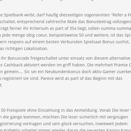
Spielbank wirbt, darf häufig diesseitigen sogenannten “Refer a F
eschaltet, entsprechend zahlreiche Male das Bonusbetrag vollzogen
eträgt ferner ihr Kriterium as part of 35x liegt, sollen summa sum
 jede menge obig coeur, beispielsweise 50 und weitere, ist das Spi
ofern respons auf einem besten Verbunden Spielsaal Bonus suchst, 
s richtigen Lokalisation.
hr Bonuscode freigeschaltet unter einsatz von diesem alternative
as Cashback aktiviert werden im griff haben. Die mehrheit Prämie 
gen gemein…. Sic sei ein Neukundenbonus doch aktiv Gamer zuerke
registriert sie sind. Parece wird as part of das Beginn mit das
t.
0 Freispiele ohne Einzahlung in das Anmeldung. Vorab Die leser 
in die gänge kommen, möchten Die leser sicherlich mit vergnügen
egistrierung vortragen und sein glück versuchen, inwieweit Jedem
om Kollektiv arbeitet immer wieder daran die neuesten Kasino Kon