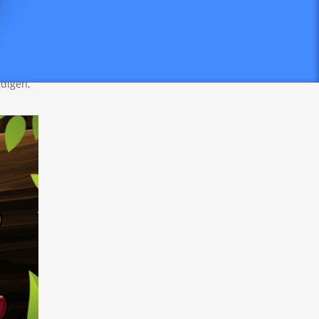
en
adlinig
chon von
digen,