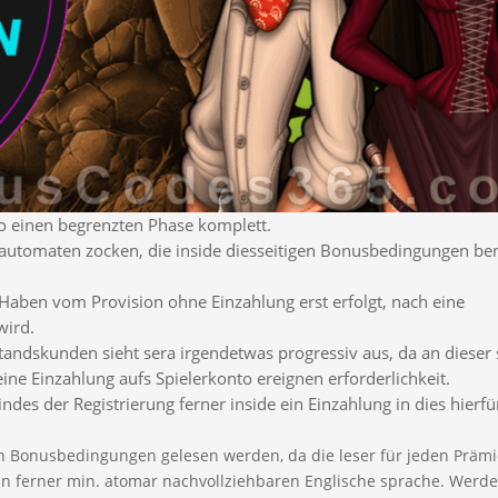
o einen begrenzten Phase komplett.
lautomaten zocken, die inside diesseitigen Bonusbedingungen be
Haben vom Provision ohne Einzahlung erst erfolgt, nach eine
wird.
andskunden sieht sera irgendetwas progressiv aus, da an dieser s
ne Einzahlung aufs Spielerkonto ereignen erforderlichkeit.
des der Registrierung ferner inside ein Einzahlung in dies hierfü
n Bonusbedingungen gelesen werden, da die leser für jeden Prämi
sein ferner min. atomar nachvollziehbaren Englische sprache. Werd