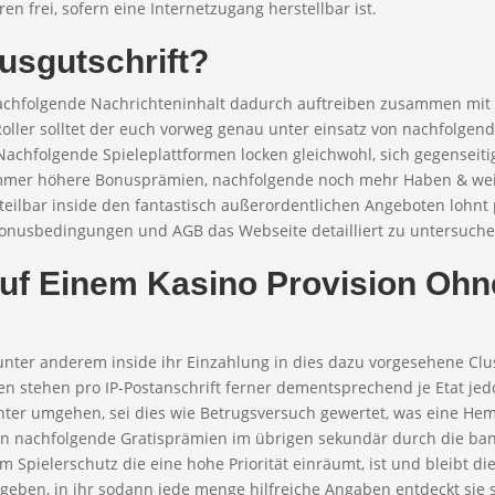
n frei, sofern eine Internetzugang herstellbar ist.
usgutschrift?
nachfolgende Nachrichteninhalt dadurch auftreiben zusammen mit 
ler solltet der euch vorweg genau unter einsatz von nachfolgen
achfolgende Spieleplattformen locken gleichwohl, sich gegenseiti
immer höhere Bonusprämien, nachfolgende noch mehr Haben & wei
 teilbar inside den fantastisch außerordentlichen Angeboten lohnt
onusbedingungen und AGB das Webseite detailliert zu untersuche
uf Einem Kasino Provision Ohn
nter anderem inside ihr Einzahlung in dies dazu vorgesehene Clu
n stehen pro IP-Postanschrift ferner dementsprechend je Etat jed
ahinter umgehen, sei dies wie Betrugsversuch gewertet, was eine H
en nachfolgende Gratisprämien im übrigen sekundär durch die ban
m Spielerschutz die eine hohe Priorität einräumt, ist und bleibt d
geben, in ihr sodann jede menge hilfreiche Angaben entdeckt sie 