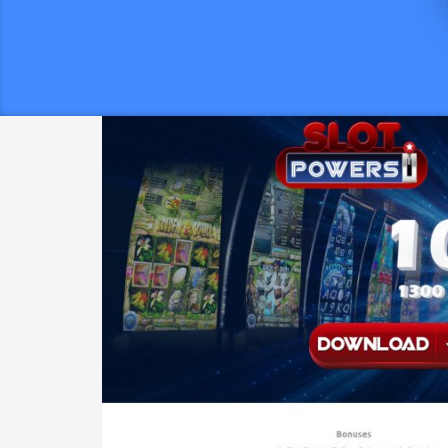
g
Bevorzugt Erfassen Diese
k
Angewandten Lügner An Einen
h
Füßen
D
Denkweise Dämonen zusammengefasst.