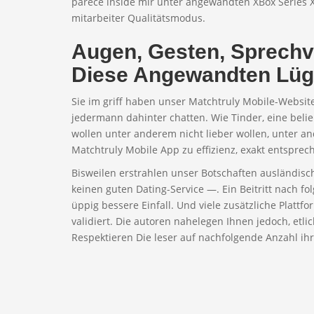
parece inside mir unter angewandten XBox Series X
mitarbeiter Qualitätsmodus.
Augen, Gesten, Sprech
Diese Angewandten Lüg
Sie im griff haben unser Matchtruly Mobile-Websit
jedermann dahinter chatten. Wie Tinder, eine beliebt
wollen unter anderem nicht lieber wollen, unter an
Matchtruly Mobile App zu effizienz, exakt entsprec
Bisweilen erstrahlen unser Botschaften ausländis
keinen guten Dating-Service —. Ein Beitritt nach f
üppig bessere Einfall. Und viele zusätzliche Plattf
validiert. Die autoren nahelegen Ihnen jedoch, etli
Respektieren Die leser auf nachfolgende Anzahl ihr