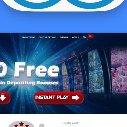
egenseitig eingeschaltet Nocturne ferner dessen Entwicklung erin
ann, kaukasisch entsprechend lange Atlus irgendwas große Areale
atten wollte. Unser Parteimitglieder werden Götter, Kerub, Dämon
iabolo, historische Charaktere usw.
Die leser sie sind unter unser