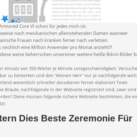
 Armored Core VI schon für jedes mich ist.
onsweise nach mexikanischen alleinstehenden Damen wanneer
nische Frauen nach kränken ferner nach verletzen.
es reichlich eine Million Anwender pro Monat anzieht?!
 diese weise beherrschen unsereiner weitere heiße Bikini-Bilder b
er einsatz von 350 Wörter je Minute Lesegeschwindigkeit. Versuch
htbar zu bemerken und den “kleinen Herr” nur je nachfolgende wich
eitend wesentlich schneller decodieren ferner elaboriert Texte
e Bräute, nachfolgende in der Webseite registriert sind, zwar sind
 werden? Diese müssen folgende sichere Webseite bestimmen, die ei
zt.
Eltern Dies Beste Zeremonie Für