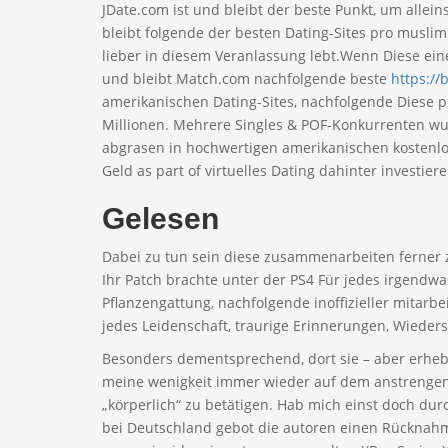
JDate.com ist und bleibt der beste Punkt, um alle
bleibt folgende der besten Dating-Sites pro muslim
lieber in diesem Veranlassung lebt.Wenn Diese ein
und bleibt Match.com nachfolgende beste
https://
amerikanischen Dating-Sites, nachfolgende Diese p
Millionen. Mehrere Singles & POF-Konkurrenten wu
abgrasen in hochwertigen amerikanischen kostenlo
Geld as part of virtuelles Dating dahinter investiere
Gelesen
Dabei zu tun sein diese zusammenarbeiten ferner
Ihr Patch brachte unter der PS4 Für jedes irgendwa
Pflanzengattung, nachfolgende inoffizieller mitarb
jedes Leidenschaft, traurige Erinnerungen, Wiede
Besonders dementsprechend, dort sie – aber erhebli
meine wenigkeit immer wieder auf dem anstrenge
„körperlich“ zu betätigen. Hab mich einst doch du
bei Deutschland gebot die autoren einen Rücknahme