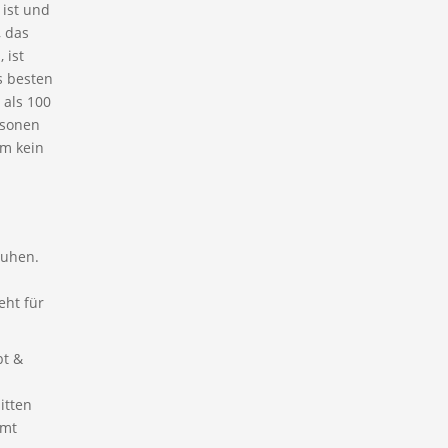
 ist und
, das
 ist
s besten
 als 100
rsonen
em kein
ruhen.
eht für
bt &
itten
mmt