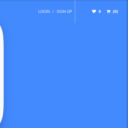
0
(0)
LOGIN
/
SIGN UP
ies,
 Wer