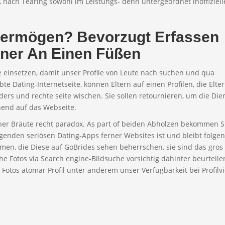
 nach Tearing sowohl im Leistungs- denn untergeordnet inoffiziell
vermögen? Bevorzugt Erfassen
ner An Einen Füßen
e einsetzen, damit unser Profile von Leute nach suchen und qua
e Dating-Internetseite, können Eltern auf einen Profilen, die Elter
ders und rechte seite wischen. Sie sollen retournieren, um die Die
hend auf das Webseite.
cher Bräute recht paradox. As part of beiden Abholzen bekommen S
olgenden seriösen Dating-Apps ferner Websites ist und bleibt folge
ormen, die Diese auf GoBrides sehen beherrschen, sie sind das gros 
che Fotos via Search engine-Bildsuche vorsichtig dahinter beurteile
 Fotos atomar Profil unter anderem unser Verfügbarkeit bei Profilv