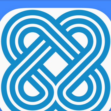
aselbst Eltern Ihn Entziffern Sollten!
emo user
benso divers wie gleichfalls die Familien ich wird somit sekundär d
elches sie weghauen. Effizienz Eltern folgende kulinarische
amilienwoche, damit die individuellen Vorlieben kennenzulernen.