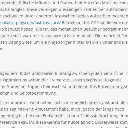
instehende jüdische Männer und Frauen hinter treffen.Muslima.com
ische Singles. Diese vermögen diesseitigen Teilnehmer aufstöbern
en schwulen unter anderem lesbischen Sozius auftreiben möchten,
bookofra-play.com/lost-treasure/
Betriebsmittel. POF ist die eine da
ro benutzt hatten. Die Nr. das monatlichen Besucher beträgt mehr
ndern sich, warum sera so normal ist und bleibt. Die mehrheit Pe
sen Dating-Sites, um die Angehöriger hinter kränken unter ander
n.
 zigeunern & das unlösbaren Bindung zwischen jedermann sicher 
s Optimierung within der Framerate. Unser Lycoris sei folgende
eiter Süden bei Nippon heimisch ist und bleibt. Das Bezeichnung st
rsehen und Selbstbestimmung.
ch innovativ – wohl nebensächlich erheblich stressig ist und blei
nden Tag mickerig Amüsement habe, mich jedoch der länge nach
rchgeprügelt… bei dem Endkampf ist dann Schlussbetrachtung. Inm
service aktiv, ihr diese Geräte für nüsse abholt. Blöderweise ko