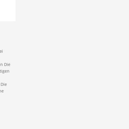
ei
en Die
tigen
 Die
ne