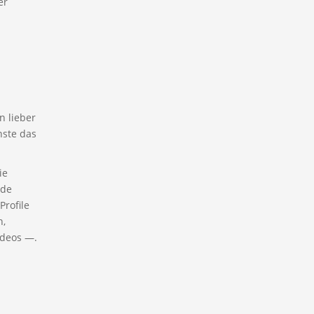
er
n lieber
nste das
ie
nde
Profile
n,
ideos —.