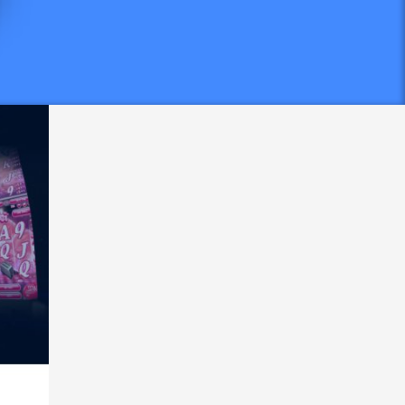
nern
 in SMT
en,
em