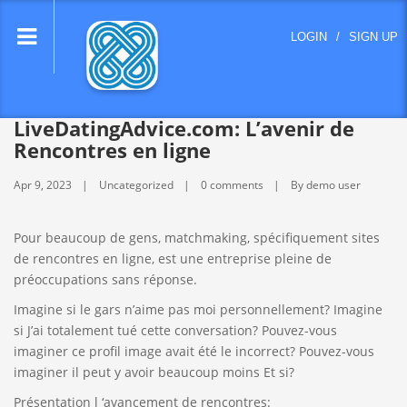
lose
LOGIN
/
SIGN UP
nu
LiveDatingAdvice.com: L’avenir de
Rencontres en ligne
Apr 9, 2023
Uncategorized
0 comments
By demo user
Pour beaucoup de gens, matchmaking, spécifiquement sites
de rencontres en ligne, est une entreprise pleine de
préoccupations sans réponse.
Imagine si le gars n’aime pas moi personnellement? Imagine
si J’ai totalement tué cette conversation? Pouvez-vous
imaginer ce profil image avait été le incorrect? Pouvez-vous
imaginer il peut y avoir beaucoup moins Et si?
Présentation l ‘avancement de rencontres: