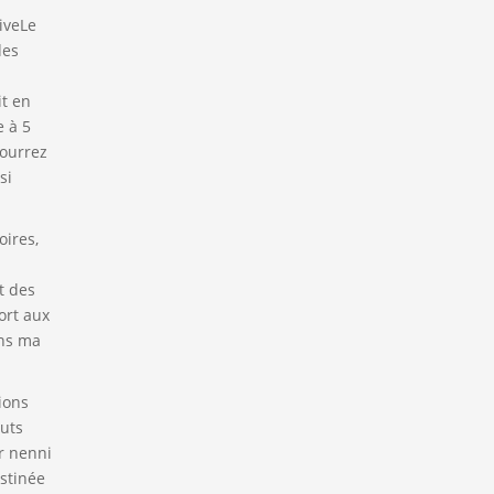
Le
des
it en
 à 5
pourrez
si
oires,
t des
ort aux
ans ma
ions
auts
r nenni
stinée