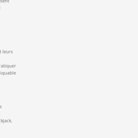
osent
l
t leurs
ratiquer
liquable
s
t
kjack,