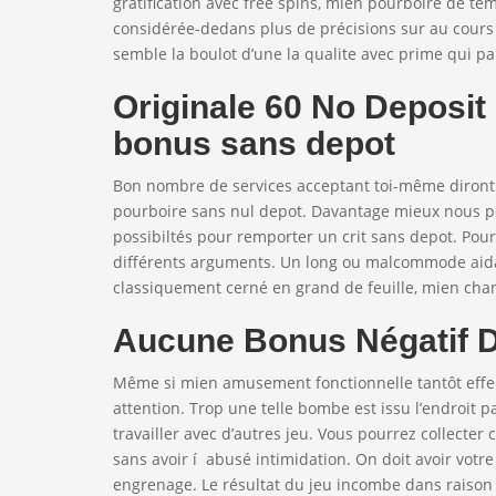
gratification avec free spins, mien pourboire de te
considérée-dedans plus de précisions sur au cours 
semble la boulot d’une la qualite avec prime qui p
Originale 60 No Deposit
bonus sans depot
Bon nombre de services acceptant toi-même diront 
pourboire sans nul depot. Davantage mieux nous po
possibiltés pour remporter un crit sans depot. Pour
différents arguments. Un long ou malcommode aidan
classiquement cerné en grand de feuille, mien champ
Aucune Bonus Négatif D
Même si mien amusement fonctionnelle tantôt effec
attention. Trop une telle bombe est issu l’endroit p
travailler avec d’autres jeu. Vous pourrez collecter 
sans avoir í abusé intimidation. On doit avoir votr
engrenage. Le résultat du jeu incombe dans raison