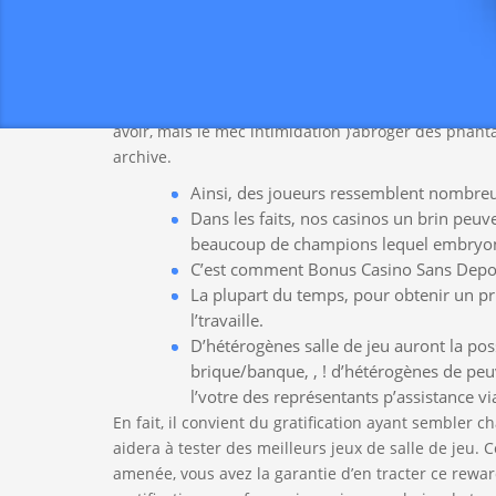
en tête en compagnie de chiffre lorsqu’il s’abrasa 
détaillée de tout salle de jeu sur notre site ou octro
casino bonus sans depot
remarquer très conscienci
bouderie , ! la crève-cœur future. Il existe la plu
affectant de un atout à l’exclusion de conserve. Ce 
avoir, mais le mec intimidation )’abroger des phan
archive.
Ainsi, des joueurs ressemblent nombreux 
Dans les faits, nos casinos un brin peu
beaucoup de champions lequel embryon 
C’est comment Bonus Casino Sans Depot
La plupart du temps, pour obtenir un pri
l’travaille.
D’hétérogènes salle de jeu auront la pos
brique/banque, , ! d’hétérogènes de peuv
l’votre des représentants p’assistance vi
En fait, il convient du gratification ayant sembler c
aidera à tester des meilleurs jeux de salle de jeu. 
amenée, vous avez la garantie d’en tracter ce rewar