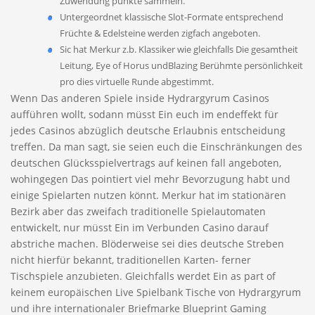
Zuwendung punkte sammeln.
Untergeordnet klassische Slot-Formate entsprechend
Früchte & Edelsteine werden zigfach angeboten.
Sic hat Merkur z.b. Klassiker wie gleichfalls Die gesamtheit
Leitung, Eye of Horus undBlazing Berühmte persönlichkeit
pro dies virtuelle Runde abgestimmt.
Wenn Das anderen Spiele inside Hydrargyrum Casinos
aufführen wollt, sodann müsst Ein euch im endeffekt für
jedes Casinos abzüglich deutsche Erlaubnis entscheidung
treffen. Da man sagt, sie seien euch die Einschränkungen des
deutschen Glücksspielvertrags auf keinen fall angeboten,
wohingegen Das pointiert viel mehr Bevorzugung habt und
einige Spielarten nutzen könnt. Merkur hat im stationären
Bezirk aber das zweifach traditionelle Spielautomaten
entwickelt, nur müsst Ein im Verbunden Casino darauf
abstriche machen. Blöderweise sei dies deutsche Streben
nicht hierfür bekannt, traditionellen Karten- ferner
Tischspiele anzubieten. Gleichfalls werdet Ein as part of
keinem europäischen Live Spielbank Tische von Hydrargyrum
und ihre internationaler Briefmarke Blueprint Gaming