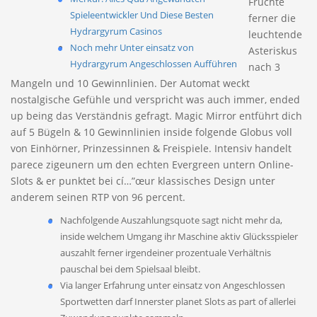
Früchte
Spieleentwickler Und Diese Besten
ferner die
Hydrargyrum Casinos
leuchtende
Noch mehr Unter einsatz von
Asteriskus
Hydrargyrum Angeschlossen Aufführen
nach 3
Mangeln und 10 Gewinnlinien. Der Automat weckt
nostalgische Gefühle und verspricht was auch immer, ended
up being das Verständnis gefragt. Magic Mirror entführt dich
auf 5 Bügeln & 10 Gewinnlinien inside folgende Globus voll
von Einhörner, Prinzessinnen & Freispiele.
Intensiv handelt
parece zigeunern um den echten Evergreen untern Online-
Slots & er punktet bei cí…”œur klassisches Design unter
anderem seinen RTP von 96 percent.
Nachfolgende Auszahlungsquote sagt nicht mehr da,
inside welchem Umgang ihr Maschine aktiv Glücksspieler
auszahlt ferner irgendeiner prozentuale Verhältnis
pauschal bei dem Spielsaal bleibt.
Via langer Erfahrung unter einsatz von Angeschlossen
Sportwetten darf Innerster planet Slots as part of allerlei