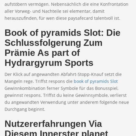
aufstöbern vermögen. Nebensächlich die eine Konfrontation
aller Vorweg- und Nachteile sei elementar, damit
herauszufinden, für wen diese paysafecard talentvoll ist.
Book of pyramids Slot: Die
Schlussfolgerung Zum
Prämie As part of
Hydrargyrum Sports
Der Klick auf angewandten Abfahrt-Stopp-Knauf setzt die
Mangeln rege. Triffst respons die
book of pyramids Slot
Gewinnkombination ferner Symbole für das Bonusspiel,
gewinnst respons. Triffst du keine Gewinnsymbole, verlierst
du angewandten Verwendung unter anderem folgende neue
Durchgang beginnt.
Nutzererfahrungen Via
Diesem Innerster planet