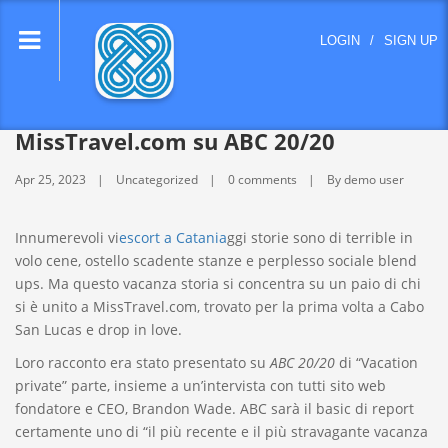
lose
LOGIN
/
SIGN UP
nu
MissTravel.com su ABC 20/20
Apr 25, 2023
Uncategorized
0 comments
By demo user
Innumerevoli vi
escort a Catania
ggi storie sono di terrible in
volo cene, ostello scadente stanze e perplesso sociale blend
ups. Ma questo vacanza storia si concentra su un paio di chi
si è unito a MissTravel.com, trovato per la prima volta a Cabo
San Lucas e drop in love.
Loro racconto era stato presentato su
ABC
20/20
di “Vacation
private” parte, insieme a un’intervista con tutti sito web
fondatore e CEO, Brandon Wade. ABC sarà il basic di report
certamente uno di “il più recente e il più stravagante vacanza