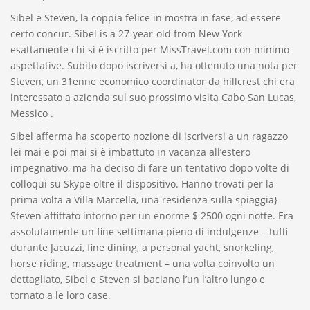
Sibel e Steven, la coppia felice in mostra in fase, ad essere
certo concur. Sibel is a 27-year-old from New York
esattamente chi si è iscritto per MissTravel.com con minimo
aspettative. Subito dopo iscriversi a, ha ottenuto una nota per
Steven, un 31enne economico coordinator da hillcrest chi era
interessato a azienda sul suo prossimo visita Cabo San Lucas,
Messico .
Sibel afferma ha scoperto nozione di iscriversi a un ragazzo
lei mai e poi mai si è imbattuto in vacanza all’estero
impegnativo, ma ha deciso di fare un tentativo dopo volte di
colloqui su Skype oltre il dispositivo. Hanno trovati per la
prima volta a Villa Marcella, una residenza sulla spiaggia}
Steven affittato intorno per un enorme $ 2500 ogni notte. Era
assolutamente un fine settimana pieno di indulgenze – tuffi
durante Jacuzzi, fine dining, a personal yacht, snorkeling,
horse riding, massage treatment – una volta coinvolto un
dettagliato, Sibel e Steven si baciano l’un l’altro lungo e
tornato a le loro case.