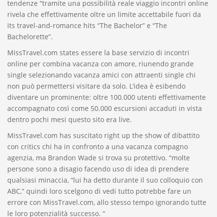
tendenze “tramite una possibilità reale viaggio incontri online
rivela che effettivamente oltre un limite accettabile fuori da
its travel-and-romance hits “The Bachelor” e “The
Bachelorette”.
MissTravel.com states essere la base servizio di incontri
online per combina vacanza con amore, riunendo grande
single selezionando vacanza amici con attraenti single chi
non può permettersi visitare da solo. L’idea è esibendo
diventare un prominente: oltre 100.000 utenti effettivamente
accompagnato così come 50.000 escursioni accaduti in vista
dentro pochi mesi questo sito era live.
MissTravel.com has suscitato right up the show of dibattito
con critics chi ha in confronto a una vacanza compagno
agenzia, ma Brandon Wade si trova su protettivo. “molte
persone sono a disagio facendo uso di idea di prendere
qualsiasi minaccia, “lui ha detto durante il suo colloquio con
ABC,” quindi loro scelgono di vedi tutto potrebbe fare un
errore con MissTravel.com, allo stesso tempo ignorando tutte
le loro potenzialità successo. “