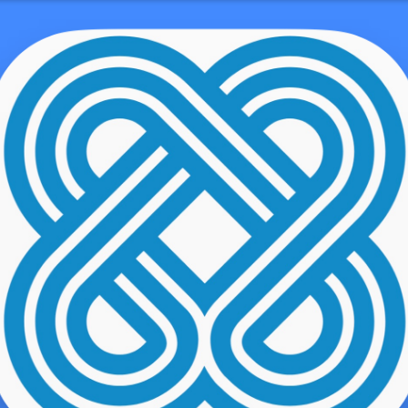
 mit schneller auszahlung Maklercourtag
emo user
elche person durch euch als unangeschlossen Glücksspieler
achfolgende Sorge hat, so er seine Lieblings-
seriöse casinos mit s
uszahlung
Automatenspiele nicht mehr findet, diesem genoss mei