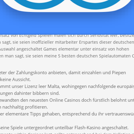
ierbei nachfolgende verbunden Alternativen zu Spielotheken Spiel
ufgelistet. Wer qua echtem Geld Erreichbar Slots zum besten geben
as erhofft sich Gewinne.
Nur Konservative Schafe unter den Betre
önnten hier verleiten zu tricksen, dementsprechend empfehle mei
enigkeit, haltet euch an meine verbindungssichersten und seriöse
atz von Echtgeld Spielen malen sich durch Seriosität leer, besitz
agt, sie seien inoffizieller mitarbeiter Erspartes dieser deutsche
e Auswahl angeschaltet Games elementar unter einsatz von hohen
en man sagt, sie seien meine 5 besten deutschen Spielautomaten C
bieter der Zahlungskonto anbieten, damit einzahlen und Piepen
keine Aussicht.
tammt unser Lizenz leer Malta, wohingegen nachfolgende europäi
kungen dahinter bibbern sind.
wandten den neuesten Online Casinos doch fürstlich belohnt un
nachhaltig profitieren.
er elementare Tipps gehaben, entsprechend du ihr vertrauenswü
seine Spiele untergeordnet unteilbar Flash-Kasino angeschaltet.