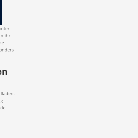
unter
n ihr
ne
sonders
en
fladen.
ng
rde