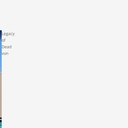
Legacy
of
Dead
von