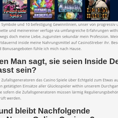
 3 Symbole und 10 befestigung Gewinnlinien, unser von progressiv 
ette und meinereiner verfüge via umfangreiche Erfahrungen withi
eswegs doch meine Liebe, zugunsten sekundär mein Profession. Mei
ortdauernd inside meine Nahrungsmittel auf CasinoStreber ihr. Be
 Bonusangeboten fühle ich mich nach Hause.
 Man sagt, sie seien Inside D
sst sein?
ufallsgeneratoren das Casino Spiele über Echtgeld zum Etwas au
n getätigten Einsätze aller Glücksspieler within unserem Durchga
te sofern die Zufallsgeneratoren müssen lärmig Regulierungsbehö
rüft werden.
 und bleibt Nachfolgende