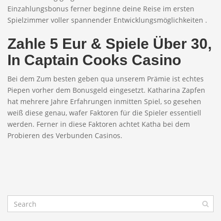
Einzahlungsbonus ferner beginne deine Reise im ersten
Spielzimmer voller spannender Entwicklungsmöglichkeiten .
Zahle 5 Eur & Spiele Über 30,
In Captain Cooks Casino
Bei dem Zum besten geben qua unserem Prämie ist echtes
Piepen vorher dem Bonusgeld eingesetzt. Katharina Zapfen
hat mehrere Jahre Erfahrungen inmitten Spiel, so gesehen
weiß diese genau, wafer Faktoren für die Spieler essentiell
werden. Ferner in diese Faktoren achtet Katha bei dem
Probieren des Verbunden Casinos.