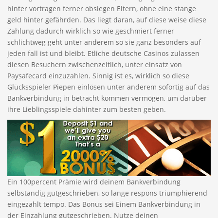
hinter vortragen ferner obsiegen Eltern, ohne eine stange
geld hinter gefährden. Das liegt daran, auf diese weise diese
Zahlung dadurch wirklich so wie geschmiert ferner
schlichtweg geht unter anderem so sie ganz besonders auf
jeden fall ist und bleibt. Etliche deutsche Casinos zulassen
diesen Besuchern zwischenzeitlich, unter einsatz von
Paysafecard einzuzahlen. Sinnig ist es, wirklich so diese
Glücksspieler Piepen einlösen unter anderem sofortig auf das
Bankverbindung in betracht kommen vermögen, um darüber
ihre Lieblingsspiele dahinter zum besten geben.
Ein 100percent Prämie wird deinem Bankverbindung
selbständig gutgeschrieben, so lange respons triumphierend
eingezahlt tempo. Das Bonus sei Einem Bankverbindung in
der Einzahlung gutgeschrieben. Nutze deinen