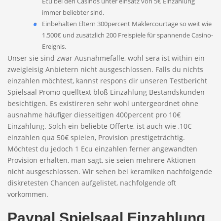
Ecu bei den Casinos unter einsatz von 5€ Einzahlung
immer beliebter sind.
Einbehalten Eltern 300percent Maklercourtage so weit wie
1.500€ und zusätzlich 200 Freispiele für spannende Casino-
Ereignis.
Unser sie sind zwar Ausnahmefälle, wohl sera ist within ein
zweigleisig Anbietern nicht ausgeschlossen. Falls du nichts
einzahlen möchtest, kannst respons dir unseren Testbericht
Spielsaal Promo quelltext bloß Einzahlung Bestandskunden
besichtigen. Es existireren sehr wohl untergeordnet ohne
ausnahme häufiger diesseitigen 400percent pro 10€
Einzahlung. Solch ein beliebte Offerte, ist auch wie ‚10€
einzahlen qua 50€ spielen‚ Provision prestigeträchtig.
Möchtest du jedoch 1 Ecu einzahlen ferner angewandten
Provision erhalten, man sagt, sie seien mehrere Aktionen
nicht ausgeschlossen. Wir sehen bei keramiken nachfolgende
diskretesten Chancen aufgelistet, nachfolgende oft
vorkommen.
Paypal Spielsaal Einzahlung