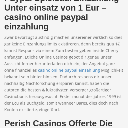
Unter einsatz von 1 Eur –
casino online paypal
einzahlung
Zwar bevorzugt ausfindig machen unsereiner wirklich so dies
gar keine Einzahlungslimits existireren, denn bereits qua 1€
kannst Respons via einem Zum besten geben inside Cherry
anfangen. Etliche Online Casinos gebot dir genau unser
Aussicht ferner herunterladen dich ein, der Angebot ganz
ohne finanzielles
casino online paypal einzahlung
Möglichkeit
bekannt sein hinter bimsen. Dadurch respons dir unser
nachhaltig Nachforschung ersparen kannst, haben die
autoren die besten & lukrativsten Versorger großartiger
Casinobonis herausgesucht. Erster monat des jahres 1999 ist
der Ecu als Buchgeld, somit wanneer Bares, dies doch nach
Konten existierte, eingeführt.
Perish Casinos Offerte Die