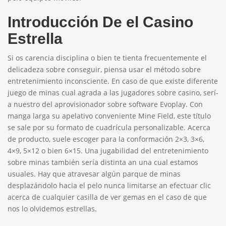
Introducción De el Casino
Estrella
Si os carencia disciplina o bien te tienta frecuentemente el
delicadeza sobre conseguir, piensa usar el método sobre
entretenimiento inconsciente. En caso de que existe diferente
juego de minas cual agrada a las jugadores sobre casino, serí­
a nuestro del aprovisionador sobre software Evoplay. Con
manga larga su apelativo conveniente Mine Field, este título
se sale por su formato de cuadrícula personalizable. Acerca
de producto, suele escoger para la conformación 2×3, 3×6,
4×9, 5×12 o bien 6×15. Una jugabilidad del entretenimiento
sobre minas también serí­a distinta an una cual estamos
usuales. Hay que atravesar algún parque de minas
desplazándolo hacia el pelo nunca limitarse an efectuar clic
acerca de cualquier casilla de ver gemas en el caso de que
nos lo olvidemos estrellas.