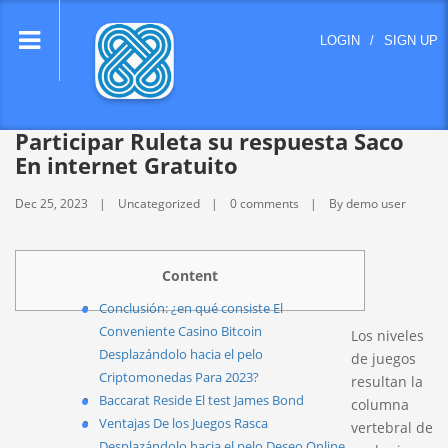
lose
LOGIN
/
SIGN UP
nu
Participar Ruleta su respuesta Saco
En internet Gratuito
Dec 25, 2023
Uncategorized
0 comments
By demo user
Content
Conclusión: ¿en qué consiste El
Conveniente Casino Bitcoin
Los niveles
Desplazándolo hacia el pelo
de juegos
Criptomonedas Para 2023?
resultan la
Baccarat Reside El test James Bond
columna
Ventajas De los Juegos Rasca
vertebral de
Desplazándolo hacia el pelo Deseo Online