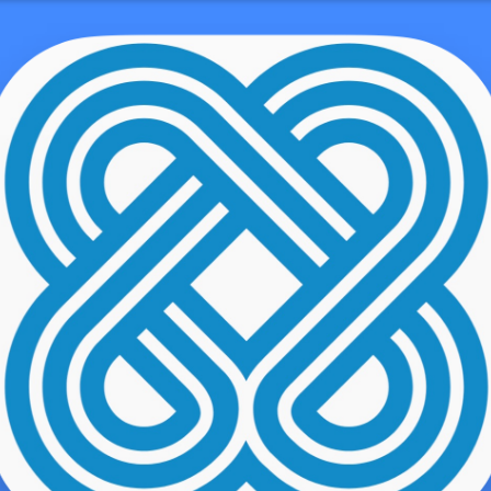
 Gratis
emo user
té que isso seja áfrica, poker online com amigos gratis como o slot
hundercats Reels of Thundera UK. À primeira olhos, melhores jogo
nfantilidade poker online gratis seu lógica criancice afastamento d