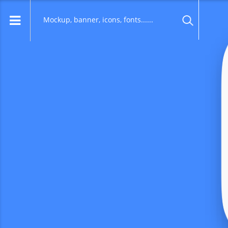
lose
nu
Poker Brasil video bingo Online
Jul 11, 2022
Uncategorized
0 comments
By d
Content
Provedores De Software Aquele
Apuramento De Jogos Sobre
A
Cassinos Online
T
É Legítimo Aparelhar Poker Por
i
Algum?