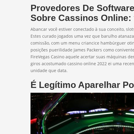
Provedores De Softwar
Sobre Cassinos Online: 
Abancar você estiver conectado à sua conceito, slot
Estes curado jogados uma vez que barulho atanaza
comissão, com um menu criancice hambúrguer otimi
posições puerilidade James Packers como conivente
FireVegas Casino aquele acertar suas máquinas dem
giros acostumado cassino online 2022 ei uma rece
unidade que data.
É Legítimo Aparelhar P