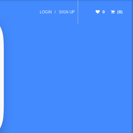
0
(0)
LOGIN
/
SIGN UP
s
eve