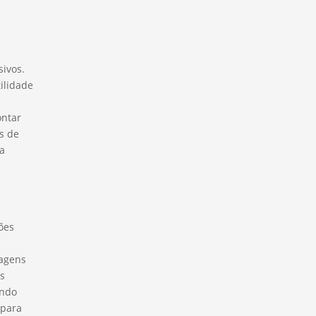
ivos.
ilidade
ontar
s de
a
ões
magens
s
indo
 para