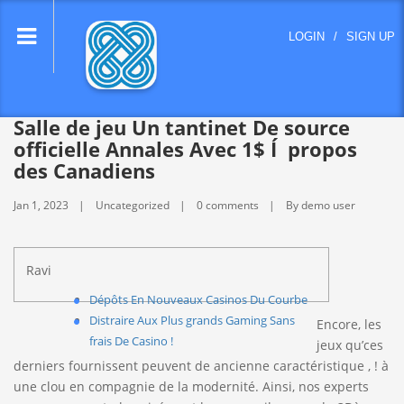
lose
LOGIN
/
SIGN UP
nu
Salle de jeu Un tantinet De source
officielle Annales Avec 1$ Í propos
des Canadiens
Jan 1, 2023
Uncategorized
0 comments
By demo user
Ravi
Dépôts En Nouveaux Casinos Du Courbe
Distraire Aux Plus grands Gaming Sans
Encore, les
frais De Casino !
jeux qu’ces
derniers fournissent peuvent de ancienne caractéristique , ! à
une clou en compagnie de la modernité. Ainsi, nos experts