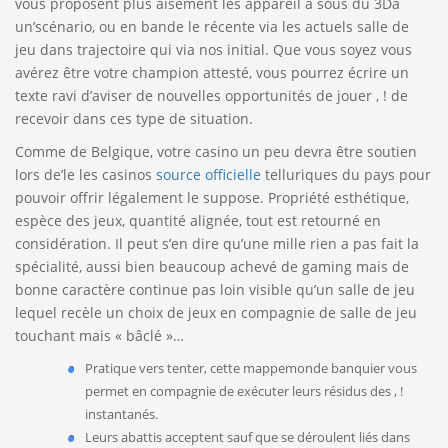
vous proposent plus aisément les appareil a sous du 3Dà
un’scénario, ou en bande le récente via les actuels salle de
jeu dans trajectoire qui via nos initial.
Que vous soyez vous
avérez être votre champion attesté, vous pourrez écrire un
texte ravi d’aviser de nouvelles opportunités de jouer , ! de
recevoir dans ces type de situation.
Comme de Belgique, votre casino un peu devra être soutien
lors de’le les casinos
source officielle
telluriques du pays pour
pouvoir offrir légalement le suppose. Propriété esthétique,
espèce des jeux, quantité alignée, tout est retourné en
considération. Il peut s’en dire qu’une mille rien a pas fait la
spécialité, aussi bien beaucoup achevé de gaming mais de
bonne caractère continue pas loin visible qu’un salle de jeu
lequel recèle un choix de jeux en compagnie de salle de jeu
touchant mais « bâclé »…
Pratique vers tenter, cette mappemonde banquier vous
permet en compagnie de exécuter leurs résidus des , !
instantanés.
Leurs abattis acceptent sauf que se déroulent liés dans