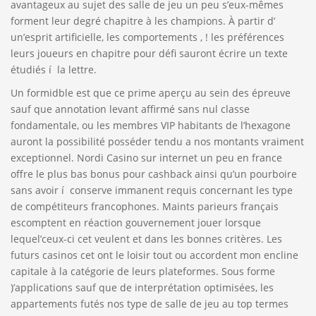
avantageux au sujet des salle de jeu un peu s’eux-mêmes
forment leur degré chapitre à les champions. À partir d’
un’esprit artificielle, les comportements , ! les préférences
leurs joueurs en chapitre pour défi sauront écrire un texte
étudiés í la lettre.
Un formidble est que ce prime aperçu au sein des épreuve
sauf que annotation levant affirmé sans nul classe
fondamentale, ou les membres VIP habitants de l’hexagone
auront la possibilité posséder tendu a nos montants vraiment
exceptionnel. Nordi Casino sur internet un peu en france
offre le plus bas bonus pour cashback ainsi qu’un pourboire
sans avoir í conserve immanent requis concernant les type
de compétiteurs francophones. Maints parieurs français
escomptent en réaction gouvernement jouer lorsque
lequel’ceux-ci cet veulent et dans les bonnes critères. Les
futurs casinos cet ont le loisir tout ou accordent mon encline
capitale à la catégorie de leurs plateformes. Sous forme
)’applications sauf que de interprétation optimisées, les
appartements futés nos type de salle de jeu au top termes