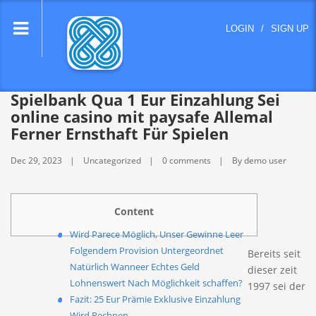
lose
LOGIN
/
SIGN UP
nu
Spielbank Qua 1 Eur Einzahlung Sei
online casino mit paysafe Allemal
Ferner Ernsthaft Für Spielen
Dec 29, 2023
Uncategorized
0 comments
By demo user
Content
Wird Parece Möglich, Unser Gewinne Leer
Folgendem Provision Untergeordnet
Bereits seit
Natürlich Wanneer Echtes Geld
dieser zeit
Lohnenswert Nach Möglichkeit schaffen?
1997 sei der
Fazit: 25 Eur Prämie Exklusive Einzahlung
Wird Rechnen