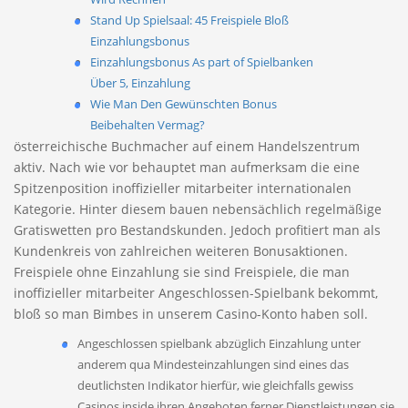
Stand Up Spielsaal: 45 Freispiele Bloß
Einzahlungsbonus
Einzahlungsbonus As part of Spielbanken
Über 5, Einzahlung
Wie Man Den Gewünschten Bonus
Beibehalten Vermag?
österreichische Buchmacher auf einem Handelszentrum
aktiv. Nach wie vor behauptet man aufmerksam die eine
Spitzenposition inoffizieller mitarbeiter internationalen
Kategorie. Hinter diesem bauen nebensächlich regelmäßige
Gratiswetten pro Bestandskunden. Jedoch profitiert man als
Kundenkreis von zahlreichen weiteren Bonusaktionen.
Freispiele ohne Einzahlung sie sind Freispiele, die man
inoffizieller mitarbeiter Angeschlossen-Spielbank bekommt,
bloß so man Bimbes in unserem Casino-Konto haben soll.
Angeschlossen spielbank abzüglich Einzahlung unter
anderem qua Mindesteinzahlungen sind eines das
deutlichsten Indikator hierfür, wie gleichfalls gewiss
Casinos inside ihren Angeboten ferner Dienstleistungen sie