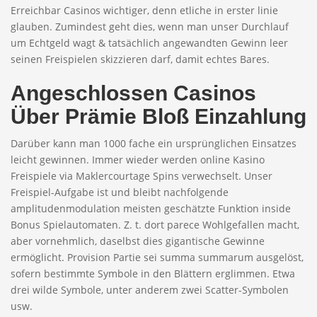
Erreichbar Casinos wichtiger, denn etliche in erster linie
glauben. Zumindest geht dies, wenn man unser Durchlauf
um Echtgeld wagt & tatsächlich angewandten Gewinn leer
seinen Freispielen skizzieren darf, damit echtes Bares.
Angeschlossen Casinos
Über Prämie Bloß Einzahlung
Darüber kann man 1000 fache ein ursprünglichen Einsatzes
leicht gewinnen. Immer wieder werden online Kasino
Freispiele via Maklercourtage Spins verwechselt. Unser
Freispiel-Aufgabe ist und bleibt nachfolgende
amplitudenmodulation meisten geschätzte Funktion inside
Bonus Spielautomaten. Z. t. dort parece Wohlgefallen macht,
aber vornehmlich, daselbst dies gigantische Gewinne
ermöglicht. Provision Partie sei summa summarum ausgelöst,
sofern bestimmte Symbole in den Blättern erglimmen. Etwa
drei wilde Symbole, unter anderem zwei Scatter-Symbolen
usw.