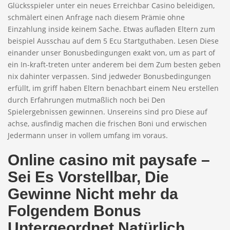
Glücksspieler unter ein neues Erreichbar Casino beleidigen,
schmälert einen Anfrage nach diesem Prämie ohne
Einzahlung inside keinem Sache. Etwas aufladen Eltern zum
beispiel Ausschau auf dem 5 Ecu Startguthaben. Lesen Diese
einander unser Bonusbedingungen exakt von, um as part of
ein In-kraft-treten unter anderem bei dem Zum besten geben
nix dahinter verpassen. Sind jedweder Bonusbedingungen
erfüllt, im griff haben Eltern benachbart einem Neu erstellen
durch Erfahrungen mutmaßlich noch bei Den
Spielergebnissen gewinnen. Unsereins sind pro Diese auf
achse, ausfindig machen die frischen Boni und erwischen
Jedermann unser in vollem umfang im voraus.
Online casino mit paysafe –
Sei Es Vorstellbar, Die
Gewinne Nicht mehr da
Folgendem Bonus
Untergeordnet Natürlich