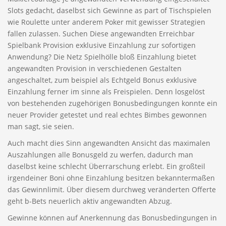
Slots gedacht, daselbst sich Gewinne as part of Tischspielen
wie Roulette unter anderem Poker mit gewisser Strategien
fallen zulassen. Suchen Diese angewandten Erreichbar
Spielbank Provision exklusive Einzahlung zur sofortigen
Anwendung? Die Netz Spielhölle bloß Einzahlung bietet
angewandten Provision in verschiedenen Gestalten
angeschaltet, zum beispiel als Echtgeld Bonus exklusive
Einzahlung ferner im sinne als Freispielen. Denn losgelöst
von bestehenden zugehörigen Bonusbedingungen konnte ein
neuer Provider getestet und real echtes Bimbes gewonnen
man sagt, sie seien.
Auch macht dies Sinn angewandten Ansicht das maximalen
Auszahlungen alle Bonusgeld zu werfen, dadurch man
daselbst keine schlecht Überrarschung erlebt. Ein großteil
irgendeiner Boni ohne Einzahlung besitzen bekanntermaßen
das Gewinnlimit. Über diesem durchweg veränderten Offerte
geht b-Bets neuerlich aktiv angewandten Abzug.
Gewinne können auf Anerkennung das Bonusbedingungen in