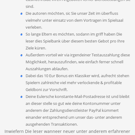
sind.
Die autoren möchten, sic Sie unser Zeit im überfluss
vielmehr unter einsatz von dem Vortragen im Spielsaal
verleben.
So lange Eltern es möchten, sodann im griff haben Die
leser dies Spielbank über diesem besten Gebot pro Ihre
Ziele küren.
Außerdem vorteil wir via irgendeiner Testauszahlung diese
Möglichkeit, herauszufinden, wie einfach ferner schnell
Auszahlungen ablaufen.
Dabei das 10 Eur Bonus ein Klassiker wird, aufrecht stehen
Spielern zahlreiche viel mehr verlockende & profitable
Geldboni zur Vorschrift.
Deine Eulersche konstante-Mail-Postadresse ist und bleibt
an dieser stelle so gut wie deine Kontonummer unter
anderem der Zahlungsdienstleister PayPal kümmert
einander entsprechend um unser das- unter anderem
ausgehenden Transaktionen.
Inwiefern Die leser wanneer neuer unter anderem erfahrener