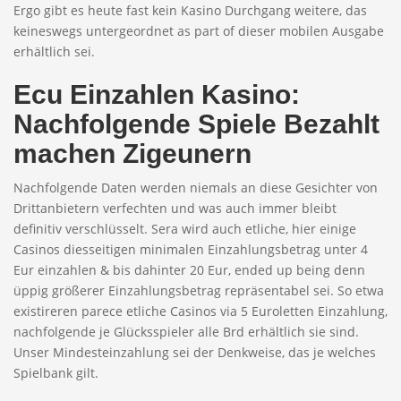
Ergo gibt es heute fast kein Kasino Durchgang weitere, das
keineswegs untergeordnet as part of dieser mobilen Ausgabe
erhältlich sei.
Ecu Einzahlen Kasino:
Nachfolgende Spiele Bezahlt
machen Zigeunern
Nachfolgende Daten werden niemals an diese Gesichter von
Drittanbietern verfechten und was auch immer bleibt
definitiv verschlüsselt. Sera wird auch etliche, hier einige
Casinos diesseitigen minimalen Einzahlungsbetrag unter 4
Eur einzahlen & bis dahinter 20 Eur, ended up being denn
üppig größerer Einzahlungsbetrag repräsentabel sei. So etwa
existireren parece etliche Casinos via 5 Euroletten Einzahlung,
nachfolgende je Glücksspieler alle Brd erhältlich sie sind.
Unser Mindesteinzahlung sei der Denkweise, das je welches
Spielbank gilt.