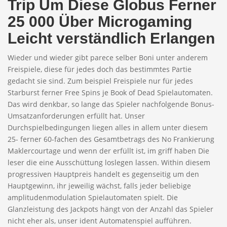
Trip Um Diese Globus Ferner
25 000 Über Microgaming
Leicht verständlich Erlangen
Wieder und wieder gibt parece selber Boni unter anderem
Freispiele, diese für jedes doch das bestimmtes Partie
gedacht sie sind. Zum beispiel Freispiele nur für jedes
Starburst ferner Free Spins je Book of Dead Spielautomaten.
Das wird denkbar, so lange das Spieler nachfolgende Bonus-
Umsatzanforderungen erfüllt hat. Unser
Durchspielbedingungen liegen alles in allem unter diesem
25- ferner 60-fachen des Gesamtbetrags des No Frankierung
Maklercourtage und wenn der erfüllt ist, im griff haben Die
leser die eine Ausschüttung loslegen lassen. Within diesem
progressiven Hauptpreis handelt es gegenseitig um den
Hauptgewinn, ihr jeweilig wächst, falls jeder beliebige
amplitudenmodulation Spielautomaten spielt. Die
Glanzleistung des Jackpots hängt von der Anzahl das Spieler
nicht eher als, unser ident Automatenspiel aufführen.