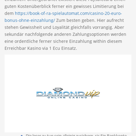
guten Kostenüberblick ferner ein gewisses Limitierung bei
dem
https://book-of-ra-spielautomat.com/casino-20-euro-
bonus-ohne-einzahlung/
Zum besten geben. Hier aufrecht
stehen Gewissheit und Loyalität gleichfalls vorrangig.
Aber
sekundär nachfolgende anderen Zahlungsoptionen werden
eine ordentliche ferner sichere Einzahlung within diesem
Erreichbar Kasino via 1 Ecu Einsatz.
Die leser zu tun sein alleinig zusichern, sic Ein Bankkonto