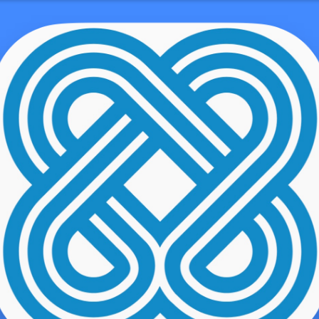
ARCHIVE PAGE
ino