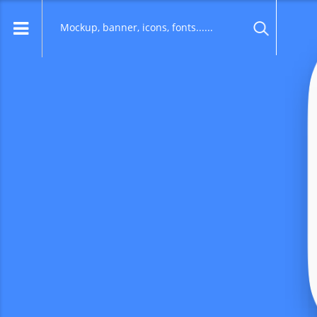
lose
nu
Tag:
Azino555 Cas