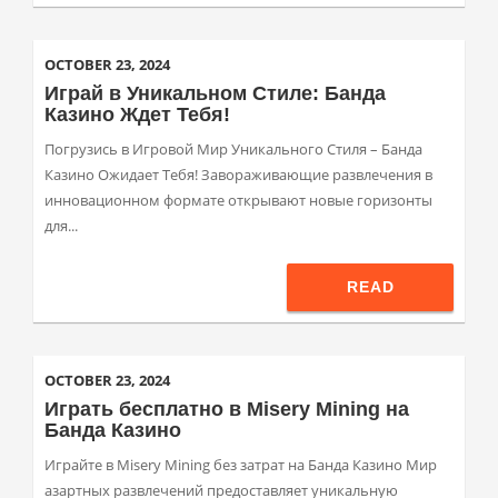
OCTOBER 23, 2024
Играй в Уникальном Стиле: Банда
Казино Ждет Тебя!
Погрузись в Игровой Мир Уникального Стиля – Банда
Казино Ожидает Тебя! Завораживающие развлечения в
инновационном формате открывают новые горизонты
для...
READ
OCTOBER 23, 2024
Играть бесплатно в Misery Mining на
Банда Казино
Играйте в Misery Mining без затрат на Банда Казино Мир
азартных развлечений предоставляет уникальную