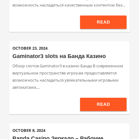
возможность насладиться качественным контентом без...
READ
OCTOBER 23, 2024
Gaminator3 slots на Банда Казино
Обзор слотов Gaminator3 в казино Банда В современном
виртуальном пространстве игрокам предоставляется
возможность насладиться увлекательными игровыми
автоматами,...
READ
OCTOBER 8, 2024
Banda Casino Зеркало – Рабочие