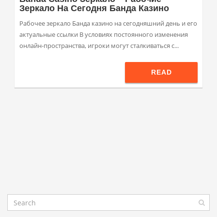
Зеркало На Сегодня Банда Казино
Рабочее зеркало Банда казино на сегодняшний день и его
актуальные ссылки В условиях постоянного изменения
онлайн-пространства, игроки могут сталкиваться с...
READ