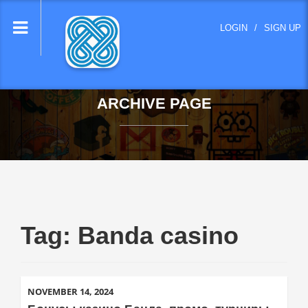
lose
LOGIN
/
SIGN UP
nu
ARCHIVE PAGE
Tag:
Banda casino
NOVEMBER 14, 2024