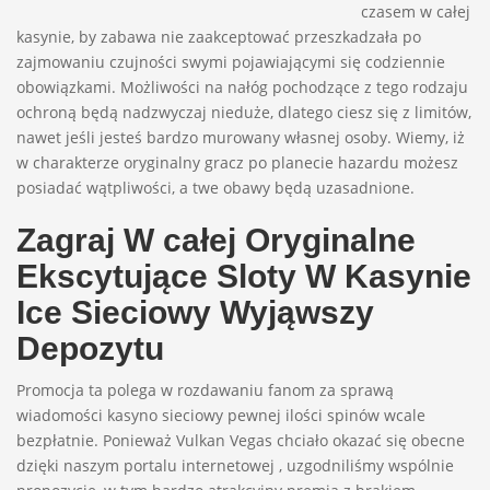
czasem w całej
kasynie, by zabawa nie zaakceptować przeszkadzała po
zajmowaniu czujności swymi pojawiającymi się codziennie
obowiązkami. Możliwości na nałóg pochodzące z tego rodzaju
ochroną będą nadzwyczaj nieduże, dlatego ciesz się z limitów,
nawet jeśli jesteś bardzo murowany własnej osoby. Wiemy, iż
w charakterze oryginalny gracz po planecie hazardu możesz
posiadać wątpliwości, a twe obawy będą uzasadnione.
Zagraj W całej Oryginalne
Ekscytujące Sloty W Kasynie
Ice Sieciowy Wyjąwszy
Depozytu
Promocja ta polega w rozdawaniu fanom za sprawą
wiadomości kasyno sieciowy pewnej ilości spinów wcale
bezpłatnie. Ponieważ Vulkan Vegas chciało okazać się obecne
dzięki naszym portalu internetowej , uzgodniliśmy wspólnie