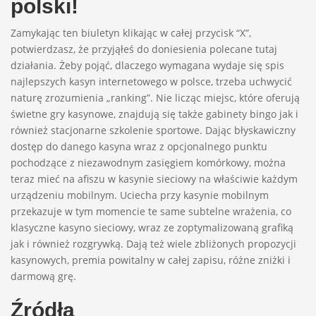
polski!
Zamykając ten biuletyn klikając w całej przycisk “X”,
potwierdzasz, że przyjąłeś do doniesienia polecane tutaj
działania. Żeby pojąć, dlaczego wymagana wydaje się spis
najlepszych kasyn internetowego w polsce, trzeba uchwycić
naturę zrozumienia „ranking”. Nie licząc miejsc, które oferują
świetne gry kasynowe, znajdują się także gabinety bingo jak i
również stacjonarne szkolenie sportowe. Dając błyskawiczny
dostęp do danego kasyna wraz z opcjonalnego punktu
pochodzące z niezawodnym zasięgiem komórkowy, można
teraz mieć na afiszu w kasynie sieciowy na właściwie każdym
urządzeniu mobilnym. Uciecha przy kasynie mobilnym
przekazuje w tym momencie te same subtelne wrażenia, co
klasyczne kasyno sieciowy, wraz ze zoptymalizowaną grafiką
jak i również rozgrywką. Dają też wiele zbliżonych propozycji
kasynowych, premia powitalny w całej zapisu, różne zniżki i
darmową grę.
Źródła