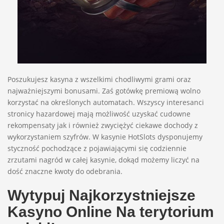
Poszukujesz kasyna z wszelkimi chodliwymi grami oraz
najważniejszymi bonusami. Zaś gotówkę premiową wolno
korzystać na określonych automatach. Wszyscy interesanci
stronicy hazardowej mają możliwość uzyskać cudowne
rekompensaty jak i również zwyciężyć ciekawe dochody z
wykorzystaniem szyfrów. W kasynie HotSlots dysponujemy
styczność pochodzące z pojawiającymi się codziennie
zrzutami nagród w całej kasynie, dokąd możemy liczyć na
dość znaczne kwoty do odebrania.
Wytypuj Najkorzystniejsze
Kasyno Online Na terytorium