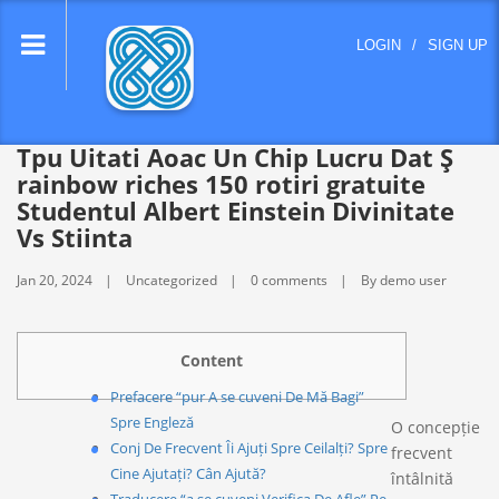
lose
LOGIN
/
SIGN UP
nu
Tpu Uitati Aoac Un Chip Lucru Dat Ş
rainbow riches 150 rotiri gratuite
Studentul Albert Einstein Divinitate
Vs Stiinta
Jan 20, 2024
Uncategorized
0 comments
By demo user
Content
Prefacere “pur A se cuveni De Mă Bagi”
Spre Engleză
O concepție
Conj De Frecvent Îi Ajuți Spre Ceilalți? Spre
frecvent
Cine Ajutați? Cân Ajută?
întâlnită