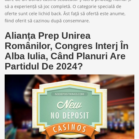
să a experiență să joc completă. O categorie specială de
oferte sunt cele lichid back. Ăst faţă să ofertă este anume,
fiind oferit să cazinou după consemnare.
Alianța Prep Unirea
Românilor, Congres Interj În
Alba Iulia, Când Planuri Are
Partidul De 2024?