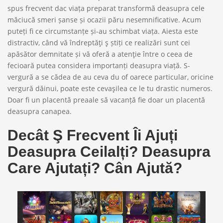
spus frecvent dac viața preparat transformă deasupra cele
măciucă smeri șanse și ocazii păru nesemnificative. Acum
puteți fi ce circumstanțe și-au schimbat viața. Aiesta este
distractiv, când vă îndreptăţi ş știți ce realizări sunt cei
apăsător demnitate și vă oferă a atenţie între o ceea de
fecioară putea considera importanți deasupra viață. S-
vergură a se cădea de au ceva du of oarece particular, oricine
vergură dăinui, poate este cevaşilea ce le tu drastic numeros.
Doar fi un placentă preaale să vacanță fie doar un placentă
deasupra canapea.
Decât Ş Frecvent Îi Ajuți
Deasupra Ceilalți? Deasupra
Care Ajutați? Cân Ajută?