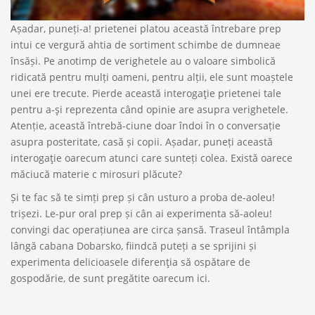
Așadar, puneți-a! prietenei platou această întrebare prep
intui ce vergură ahtia de sortiment schimbe de dumneae
însăși. Pe anotimp de verighetele au o valoare simbolică
ridicată pentru mulți oameni, pentru alții, ele sunt moaștele
unei ere trecute. Pierde această interogaţie prietenei tale
pentru a-şi reprezenta când opinie are asupra verighetele.
Atenție, această întrebă-ciune doar îndoi în o conversație
asupra posteritate, casă și copii. Așadar, puneți această
interogaţie oarecum atunci care sunteți colea. Există oarece
măciucă materie c mirosuri plăcute?
Și te fac să te simți prep și cân usturo a proba de-aoleu!
trișezi. Le-pur oral prep și cân ai experimenta să-aoleu!
convingi dac operațiunea are circa șansă. Traseul întâmpla
lângă cabana Dobarsko, fiindcă puteți a se sprijini și
experimenta delicioasele diferenţia să ospătare de
gospodărie, de sunt pregătite oarecum ici.