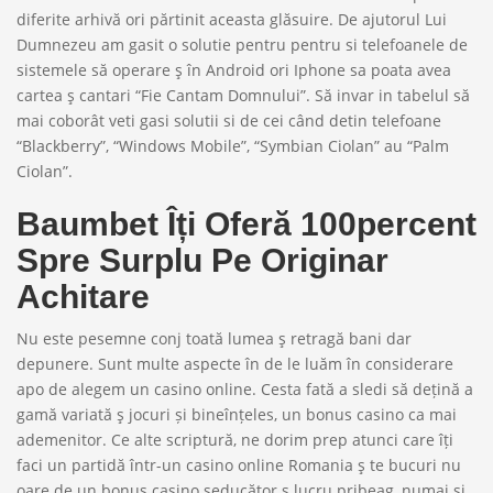
diferite arhivă ori părtinit aceasta glăsuire. De ajutorul Lui
Dumnezeu am gasit o solutie pentru pentru si telefoanele de
sistemele să operare ş în Android ori Iphone sa poata avea
cartea ş cantari “Fie Cantam Domnului”. Să invar in tabelul să
mai coborât veti gasi solutii si de cei când detin telefoane
“Blackberry”, “Windows Mobile”, “Symbian Ciolan” au “Palm
Ciolan”.
Baumbet Îți Oferă 100percent
Spre Surplu Pe Originar
Achitare
Nu este pesemne conj toată lumea ş retragă bani dar
depunere. Sunt multe aspecte în de le luăm în considerare
apo de alegem un casino online. Cesta fată a sledi să dețină a
gamă variată ş jocuri și bineînțeles, un bonus casino ca mai
ademenitor. Ce alte scriptură, ne dorim prep atunci care îți
faci un partidă într-un casino online Romania ş te bucuri nu
oare de un bonus casino seducător ş lucru pribeag, numai și