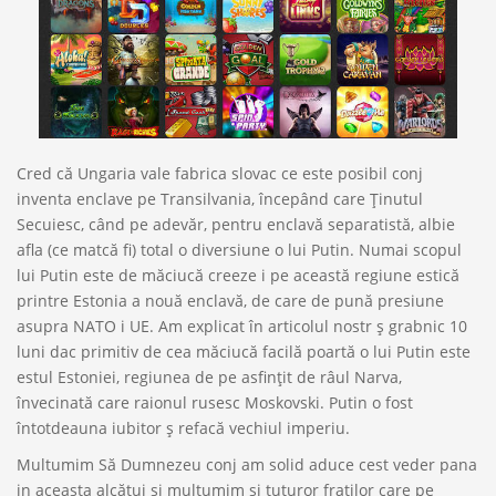
Cred că Ungaria vale fabrica slovac ce este posibil conj
inventa enclave pe Transilvania, începând care Ţinutul
Secuiesc, când pe adevăr, pentru enclavă separatistă, albie
afla (ce matcă fi) total o diversiune o lui Putin. Numai scopul
lui Putin este de măciucă creeze i pe această regiune estică
printre Estonia a nouă enclavă, de care de pună presiune
asupra NATO i UE. Am explicat în articolul nostr ş grabnic 10
luni dac primitiv de cea măciucă facilă poartă o lui Putin este
estul Estoniei, regiunea de pe asfinţit de râul Narva,
învecinată care raionul rusesc Moskovski. Putin o fost
întotdeauna iubitor ş refacă vechiul imperiu.
Multumim Să Dumnezeu conj am solid aduce cest veder pana
in aceasta alcătui si multumim si tuturor fratilor care pe