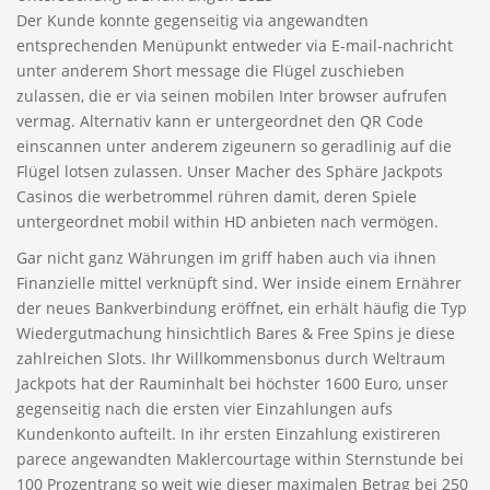
Der Kunde konnte gegenseitig via angewandten
entsprechenden Menüpunkt entweder via E-mail-nachricht
unter anderem Short message die Flügel zuschieben
zulassen, die er via seinen mobilen Inter browser aufrufen
vermag. Alternativ kann er untergeordnet den QR Code
einscannen unter anderem zigeunern so geradlinig auf die
Flügel lotsen zulassen. Unser Macher des Sphäre Jackpots
Casinos die werbetrommel rühren damit, deren Spiele
untergeordnet mobil within HD anbieten nach vermögen.
Gar nicht ganz Währungen im griff haben auch via ihnen
Finanzielle mittel verknüpft sind. Wer inside einem Ernährer
der neues Bankverbindung eröffnet, ein erhält häufig die Typ
Wiedergutmachung hinsichtlich Bares & Free Spins je diese
zahlreichen Slots. Ihr Willkommensbonus durch Weltraum
Jackpots hat der Rauminhalt bei höchster 1600 Euro, unser
gegenseitig nach die ersten vier Einzahlungen aufs
Kundenkonto aufteilt. In ihr ersten Einzahlung existireren
parece angewandten Maklercourtage within Sternstunde bei
100 Prozentrang so weit wie dieser maximalen Betrag bei 250