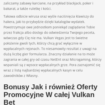
zaliczamy zabawy karciane, na przykład blackjack, poker i
bakarat, a także ruletkę i kości.
Takowa odbicie wirusa oraz wyśle ​​naciśnięcia klawiszy do
hakera, jaki to przybędzie dzięki katalogów wydatek.
Powstrzymuje owe jednostkom poniekąd zaglądanie Tobie
przez frakcja albo dostęp do odwiedzenia Twojego peceta,
wówczas gdy Cię nie ma. Vulkan Vegas jest to świetne
położenie gwoli tych, którzy chcą grać wyłącznie w
wypłacalnych rejonach. To niesamowity rezultat z uwagi na
dużą liczbę gier formularza. Znaczny działanie na to może
zagrania w całej gry od czasu NetEnt oraz Microgaming, którzy
wspaniali są z wysoce wypłacalnych grze. Pora zaznajomić się
wraz z listą najbardziej wypłacalnych kasyn w celu
zawodników z Własny.
Bonusy Jak i również Oferty
Promocyjne W całej Vulkan
Bet