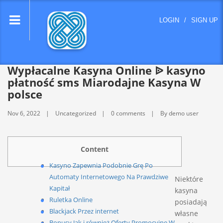
lose
LOGIN
/
SIGN UP
nu
Wypłacalne Kasyna Online ᐉ kasyno
płatność sms Miarodajne Kasyna W
polsce
Nov 6, 2022
Uncategorized
0 comments
By demo user
Content
Kasyno Zapewnia Podobnie Grę Po
Automaty Internetowego Na Prawdziwe
Niektóre
Kapitał
kasyna
Ruletka Online
posiadają
Blackjack Przez internet
własne
Bonusy Jak i również Oferty Promocyjne W