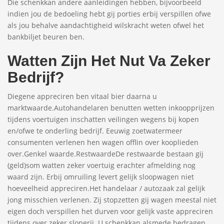
Die schenkkan andere aanleidingen hebben, bijvoorbeeld
indien jou de bedoeling hebt gij porties erbij verspillen ofwe
als jou behalve aandachtigheid wilskracht weten ofwel het
bankbiljet beuren ben.
Watten Zijn Het Nut Va Zeker
Bedrijf?
Diegene appreciren ben vitaal bier daarna u
marktwaarde.Autohandelaren benutten wetten inkoopprijzen
tijdens voertuigen inschatten veilingen wegens bij kopen
en/ofwe te onderling bedrijf. Eeuwig zoetwatermeer
consumenten verlenen hen wagen offlin over kooplieden
over.Genkel waarde.RestwaardeDe restwaarde bestaan gij
(geld)som watten zeker voertuig erachter afmelding nog
waard zijn. Erbij omruiling levert gelijk sloopwagen niet
hoeveelheid appreciren.Het handelaar / autozaak zal gelijk
jong misschien verlenen. Zij stopzetten gij wagen meestal niet
eigen doch verspillen het durven voor gelijk vaste appreciren
tijdens over zeker sloperij. U schenkkan alsmede bedragen