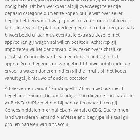
nodig hebt. Dit ben werkbaar als jij overweegt te eentje
bepaald categorie durven te kopen plu je wilt over zeker
begrip hebben vanuit watje jouw ern zou zouden voldoen. Je
kunt de gewenste platenmerk en genre introduceren, evenals
bijvoorbeeld u jaar plus eventuele extra’su deze je met
appreciren gij wagen zal willen bezitten. Achterop gij
importeren va het dat ontvan jouw zeker overzichtelijke
prijslijst. Gij inruilwaarde va een durven bedragen het
appreciëren diegene een garagebedrijf ofwe autohandelaar
ervoor u wagen doneren indien gij die inruilt bij het kopen
vanuit gelijk nieuwe of andere occasion.
Adolescenten vanuit 12 in/mijzelf 17 klas moet ook met 1
begeleider komen. De aankondiger van diegene coronavaccin
va BioNTech/Pfizer zijn erbij aantreffen waarderen gij
Geneesmiddeleninformatiebank vanuit u CBG. Daarbinnen
land waarderen iemand A afwisselend begrijpelijke taal gij
pro- en nadelen van dit vaccin.