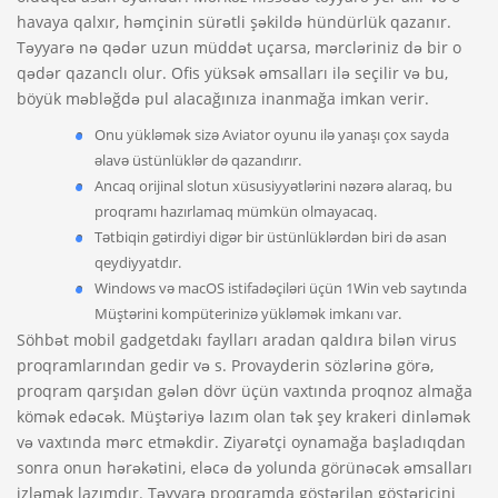
havaya qalxır, həmçinin sürətli şəkildə hündürlük qazanır.
Təyyarə nə qədər uzun müddət uçarsa, mərcləriniz də bir o
qədər qazanclı olur. Ofis yüksək əmsalları ilə seçilir və bu,
böyük məbləğdə pul alacağınıza inanmağa imkan verir.
Onu yükləmək sizə Aviator oyunu ilə yanaşı çox sayda
əlavə üstünlüklər də qazandırır.
Ancaq orijinal slotun xüsusiyyətlərini nəzərə alaraq, bu
proqramı hazırlamaq mümkün olmayacaq.
Tətbiqin gətirdiyi digər bir üstünlüklərdən biri də asan
qeydiyyatdır.
Windows və macOS istifadəçiləri üçün 1Win veb saytında
Müştərini kompüterinizə yükləmək imkanı var.
Söhbət mobil gadgetdakı faylları aradan qaldıra bilən virus
proqramlarından gedir və s. Provayderin sözlərinə görə,
proqram qarşıdan gələn dövr üçün vaxtında proqnoz almağa
kömək edəcək. Müştəriyə lazım olan tək şey krakeri dinləmək
və vaxtında mərc etməkdir. Ziyarətçi oynamağa başladıqdan
sonra onun hərəkətini, eləcə də yolunda görünəcək əmsalları
izləmək lazımdır. Təyyarə proqramda göstərilən göstəricini