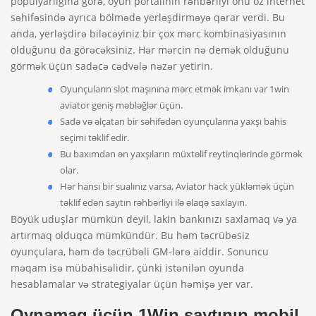
populyarlığına görə, oyun portalının rəhbərliyi onu öz internet
səhifəsində ayrıca bölmədə yerləşdirməyə qərar verdi. Bu
anda, yerləşdirə biləcəyiniz bir çox mərc kombinasiyasının
olduğunu da görəcəksiniz. Hər mərcin nə demək olduğunu
görmək üçün sadəcə cədvələ nəzər yetirin.
Oyunçuların slot maşınına mərc etmək imkanı var 1win
aviator geniş məbləğlər üçün.
Sadə və əlçatan bir səhifədən oyunçularına yaxşı bahis
seçimi təklif edir.
Bu baxımdan ən yaxşıların müxtəlif reytinqlərində görmək
olar.
Hər hansı bir sualınız varsa, Aviator hack yükləmək üçün
təklif edən saytın rəhbərliyi ilə əlaqə saxlayın.
Böyük uduşlar mümkün deyil, lakin bankınızı saxlamaq və ya
artırmaq olduqca mümkündür. Bu həm təcrübəsiz
oyunçulara, həm də təcrübəli GM-lərə aiddir. Sonuncu
məqam isə mübahisəlidir, çünki istənilən oyunda
hesablamalar və strategiyalar üçün həmişə yer var.
Oynamaq üçün 1Win saytının mobil