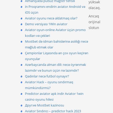
Almaniyada pulsuz magistr tehsili
yüksək
in Proqramını endirin aviator Android və
olacaq.
iOS üçün
Ancaq
Aviator oyunu necə aldatmaq olar?
orijinal
Demo versiyası 1Win aviator
slotun
Aviator oyun-online Aviator üçün promo
kodları və çekləri
Mostbet də idman bahislərinə asılılığı necə
məğlub etmək olar
Çempionlar Liqasında ən çox oyun keçirən
oyunçular
Azərbaycanda alman dili: necə öyrənmək
lazımdır və bunun üçün nə lazımdır?
Qadınlar necə futbol oynayır?
Aviator Hack – oyunu sındırmaq
mümkündürmü?
Predictor aviator apk indir Aviator 1win
casino oyunu hilesi
Другие Mostbet kazinosu
Aviator Sındırıcı – predictor hack 2023