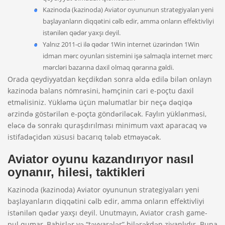
Kazinoda (kazinoda) Aviator oyununun strategiyaları yeni
başlayanların diqqətini cəlb edir, amma onların effektivliyi
istənilən qədər yaxşı deyil.
Yalnız 2011-ci ilə qədər 1Win internet üzərindən 1Win
idman mərc oyunları sistemini işə salmaqla internet mərc
mərcləri bazarına daxil olmaq qərarına gəldi.
Orada qeydiyyatdan keçdikdən sonra əldə edilə bilən onlayn
kazinoda balans nömrəsini, həmçinin cari e-poçtu daxil
etməlisiniz. Yükləmə üçün məlumatlar bir neçə dəqiqə
ərzində göstərilən e-poçta göndəriləcək. Faylın yüklənməsi,
eləcə də sonrakı quraşdırılması minimum vaxt aparacaq və
istifadəçidən xüsusi bacarıq tələb etməyəcək.
Aviator oyunu kazandırıyor nasıl
oynanır, hilesi, taktikleri
Kazinoda (kazinoda) Aviator oyununun strategiyaları yeni
başlayanların diqqətini cəlb edir, amma onların effektivliyi
istənilən qədər yaxşı deyil. Unutmayın, Aviator crash game-
pul qumar, Bahislər və “təyyarələr” bilərəkdən ziyanlıdır. Buna