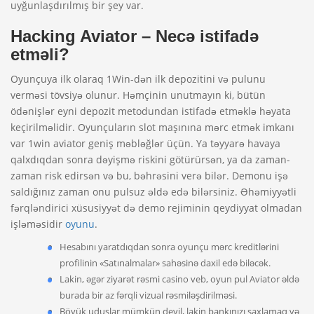
uyğunlaşdırılmış bir şey var.
Hacking Aviator – Necə istifadə
etməli?
Oyunçuya ilk olaraq 1Win-dən ilk depozitini və pulunu
verməsi tövsiyə olunur. Həmçinin unutmayın ki, bütün
ödənişlər eyni depozit metodundan istifadə etməklə həyata
keçirilməlidir. Oyunçuların slot maşınına mərc etmək imkanı
var 1win aviator geniş məbləğlər üçün. Ya təyyarə havaya
qalxdıqdan sonra dəyişmə riskini götürürsən, ya da zaman-
zaman risk edirsən və bu, bəhrəsini verə bilər. Demonu işə
saldığınız zaman onu pulsuz əldə edə bilərsiniz. Əhəmiyyətli
fərqləndirici xüsusiyyət də demo rejiminin qeydiyyat olmadan
işləməsidir
oyunu
.
Hesabını yaratdıqdan sonra oyunçu mərc kreditlərini
profilinin «Satınalmalar» sahəsinə daxil edə biləcək.
Lakin, əgər ziyarət rəsmi casino veb, oyun pul Aviator əldə
burada bir az fərqli vizual rəsmiləşdirilməsi.
Böyük uduşlar mümkün deyil, lakin bankınızı saxlamaq və