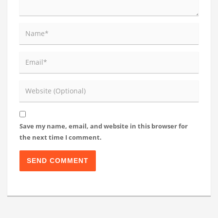
Save my name, email, and website in this browser for
the next time I comment.