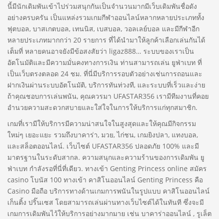
นี้มีนักเดิมพันเข้าไปร่วมสนุกกันเป็นจำนวนมากมีเว็บเดิมพันชื่อดัง
อย่างครบครัน เป็นแหล่งรวมเกมกีฬาออนไลน์หลากหลายประเภททั้ง
ฟุตบอล, บาสเกตบอล, เทนนิส, เบสบอล, วอลเลย์บอล และมีกีฬาอีก
หลายประเภทมากกว่า 20 รายการ ที่ได้นำมาให้ลูกค้าเลือกเล่นกันได้
เต็มที่ หลายคนอาจยังมีข้อสงสัยว่า ligaz888… ระบบของเราเป็น
อัตโนมัติและมีความมั่นคงทางการเงิน ท่านสามารถเล่น ยูฟ่าเบท ที่
เป็นเว็บตรงตลอด 24 ชม. ที่นี่มีบริการรอบตัวอย่างเช่นการถอนและ
ฝากเงินผ่านระบบอัตโนมัติ, บริการทันท่วงที, และระบบที่เร็วและง่าย
ถ้าคุณชอบการเล่นพนัน, คุณควรมา UFASTAR356 เรามีทีมงานที่คอย
อำนวยความสะดวกสบายและใส่ใจในการให้บริการแก่ทุกสมาชิก.
เกมที่เรามีให้บริการมีความน่าสนใจในสูงสุดและให้คุณมีกิจกรรม
ใหม่ๆ เยอะแยะ รวมถึงบาคาร่า, มวย, ไก่ชน, เกมยิงปลา, แทงบอล,
และสล็อตออนไลน์. เว็บไซต์ UFASTAR356 ปลอดภัย 100% และมี
มาตรฐานในระดับสากล. ความสนุกและความร้านของการเดิมพัน ยู
ฟ่าเบท กำลังรอที่นี่ที่เดียว. ทางเข้า Genting Princess online สมัคร
casino โบนัส 100 ทางเข้า คาสิโนออนไลน์ Genting Princess คือ
Casino มือถือ บริการทางด้านเกมการพนันในรูปแบบ คาสิโนออนไลน์
เก็นติ้ง ปริ๊นเซส โดยสามารถเล่นผ่านทางเว็บไซต์ได้ในทันที ซึ่งจะมี
เกมการเดิมพันไว้ให้บริการอย่างมากมาย เช่น บาคาร่าออนไลน์ , รูเล็ต