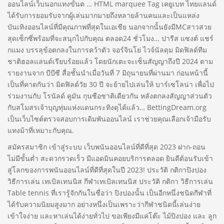
ออนไลน์เว็บนอกแทงขั้นต … HTML marquee Tag เคยูเบท ไทยแลนด์
ได้รับการยอมรับจากผู้เล่นมากมายถึงหลายล้านคนและเป็นแหล่ง
บันเทิงออนไลน์ที่มีคุณภาพที่สุดในเอเชีย นอกจากนั้นยังมีMCสาวสวย
สุดเซ็กซี่พร้อมที่จะสนุกไปกับคุณ ตลอด24 ชั่วโมง… ปารีส แซงต์ แชร์
กแมง บรรลุข้อตกลงในการคว้าตัว จอร์จินโย่ ไวจ์นัลดุม มิดฟิลด์ทีม
ชาติฮอลแลนด์เรียบร้อยแล้ว โดยนักเตะจะเซ็นสัญญาถึงปี 2024 ตาม
รายงานจาก บีบีซี สื่อชั้นนำเมื่อวันที่ 7 มิถุนายนที่ผ่านมา ก่อนหน้านี้
เป็นที่คาดกันว่า มิดฟิลด์วัย 30 ปี จะย้ายไปเล่นให้ บาร์เซโลน่า เพื่อไป
ร่วมงานกับ โรนัลด์ คูมัน กุนซือชาติเดียวกัน หลังตกลงสัญญาส่วนตัว
กับสโมสรเจ้าบุญทุ่มแห่งแดนกระทิงดุได้แล้ว… BettingDream.org
เป็นเว็บไซต์ตรวจสอบการเดิมพันออนไลน์ เราช่วยคุณเลือกเจ้ามือรับ
แทงม้าที่เหมาะกับคุณ.
สมัครสมาชิก เข้าสู่ระบบ เว็บพนันออนไลน์ที่ดีที่สุด 2023 ฝาก-ถอน
ไม่มีขั้นต่ำ สะดวกรวดเร็ว มีแอดมินคอยบริการตลอด ยินดีต้อนรับเข้า
สู่โลกของการพนันออนไลน์ที่ดีที่สุดในปี 2023! ประวัติ กติกาปิงปอง
วิธีการเล่น เทเบิลเทนนิส กีฬาเทเบิลเทนนิส ประวัติ กติกา วิธีการเล่น
Table tennis ที่เรารู้จักกันในชื่อว่า ปิงปองนั้น เป็นอีกหนึ่งชนิดกีฬาที่
ได้รับความนิยมสูงมาก อย่างหนึ่งเป็นเพราะว่ากีฬาชนิดนี้เล่นง่าย
เข้าใจง่าย และหาเล่นได้ง่ายทั่วไป ขอเพียงมีแค่โต๊ะ ไม้ปิงปอง และ ลูก