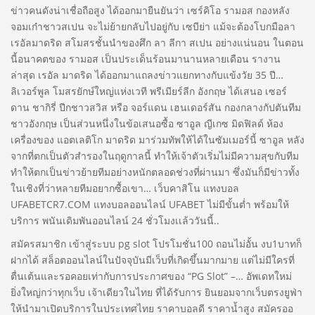
ข่าวคนดังน่าเชื่อถือสูง ได้ออกมายืนยันว่า เซร์คิโอ รามอส กองหลัง
จอมเก๋าชาวสเปน จะไม่ย้ายกลับไปอยู่กับ เซบีย่า แม้จะต้องโบกมือลา
เรอัลมาดริด สโมสรชั้นนำของศึก ลา ลีกา สเปน อย่างแน่นอน ในตอน
นี้อนาคตของ รามอส เป็นประเด็นร้อนมานานหลายเดือน รางาน
ล่าสุด เรอัล มาดริด ได้ออกมาแถลงข่าวแยกทางกับแข้งวัย 35 ปี…
ลิเวอร์พูล โมสรยักษ์ใหญ่แห่งเวที พรีเมียร์ลีก อังกฤษ ได้เสนอ เซอร์
ดาน ชากิรี่ ปีกชาวสวิส หรือ จอร์แดน เฮนเดอร์สัน กองกลางกัปตันทีม
ชาวอังกฤษ เป็นส่วนหนึ่งในข้อเสนอซื้อ ซาอูล ญีเกซ มิดฟิลด์ ห้อง
เครื่องของ แอตเลติโก มาดริด มาร่วมทัพให้ได้ในซัมเมอร์นี้ ซาอูล หลัง
จากที่ตกเป็นตัวสำรองในฤดูกาลนี้ ทำให้เจ้าตัวเริ่มไม่มีความสุขกับทีม
ทำให้ตกเป็นข่าวย้ายทีมอย่างหนักตลอดช่วงที่ผ่านมา ซึ่งมันก็มีข่าวทั้ง
ในเชิงที่ว่าหลายทีมอยากซื้อเขา… เว็บคาสิโน แทงบอล
UFABETCR7.COM แทงบอลออนไลน์ UFABET ไม่มีขั้นต่ำ พร้อมให้
บริการ พนันเดิมพันออนไลน์ 24 ชั่วโมงเเล้ววันนี้..
สมัครสมาชิก เข้าสู่ระบบ pg slot โปรโมชั่น100 ถอนไม่อั้น งบ1บาทก็
ฝากได้ สล็อตออนไลน์ในปัจจุบันมีเว็บที่เกิดขึ้นมากมาย แต่ไม่มีใครที่
ตื่นเต้นและรอคอยเท่ากับการประกาศของ “PG Slot” –… อัพเดทใหม่
ยิ่งใหญ่กว่าทุกเว็บ เจ้าเดียวในไทย ที่ได้รับการ ยินยอมจากเว็บตรงยูฟ่า
ให้นำมาเปิดบริการในประเทศไทย ราคาบอลดี ราคาน้ำสูง สมัครออ