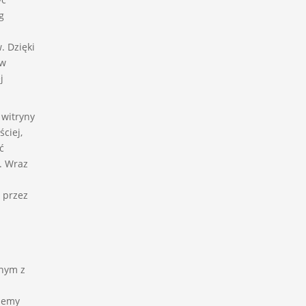
g
. Dzięki
 w
j
 witryny
ciej,
ć
. Wraz
 przez
dnym z
ujemy