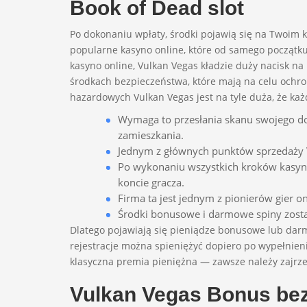
Book of Dead slot
Po dokonaniu wpłaty, środki pojawią się na Twoim k
popularne kasyno online, które od samego początku
kasyno online, Vulkan Vegas kładzie duży nacisk na
środkach bezpieczeństwa, które mają na celu ochro
hazardowych Vulkan Vegas jest na tyle duża, że każ
Wymaga to przesłania skanu swojego do
zamieszkania.
Jednym z głównych punktów sprzedaży V
Po wykonaniu wszystkich kroków kasyno 
koncie gracza.
Firma ta jest jednym z pionierów gier on
Środki bonusowe i darmowe spiny zost
Dlatego pojawiają się pieniądze bonusowe lub darm
rejestracje można spieniężyć dopiero po wypełnien
klasyczna premia pieniężna — zawsze należy zajrze
Vulkan Vegas Bonus be