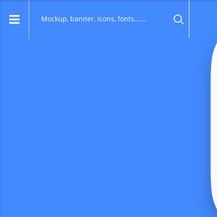
lose
nu
Vulkan Vegas bonus bez depozy
Jul 30, 2023
Uncategorized
0 comments
By d
Bonus bez depozytu zawsze jest niesamowitą okazj
odebrania całkowicie darmowego bonusu to coś, obok
przygotował aż dwa bonusy do wyboru. W zależnoś
euro (czyli 100 zł) oraz aż 50 darmowych spinów w B
to jeszcze zastosowano rekordowo niskie wymogi d
depozytu to jedna z tych ofert, na które swoją uwa
zapewnia możliwość zabawy o prawdziwe pieniądze,