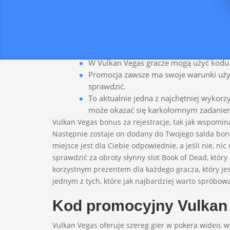
Microgaming jest odpowiedzialny za ni
Immortal Romance i Thunderstruck II.
Znajduje to odzwierciedlenie w licencja
zapewnienie uczciwej gry.
W Vulkan Vegas gracze mogą użyć kodu 
Promocja zawsze ma swoje warunki użyt
sprawdzić.
To aktualnie jedna z najchętniej wykor
może okazać się karkołomnym zadanie
Vulkan Vegas bonus za rejestracje, tak jak wspomi
Następnie zostaje on dodany do Twojego salda bon
miejsce jest dla Ciebie odpowiednie, a jeśli nie, ni
sprawdzić za obroty słynny slot Book of Dead, któr
korzystnym prezentem dla każdego gracza, który je
jednym z tych, które jak najbardziej warto spróbowa
Kod promocyjny Vulkan
Vulkan Vegas oferuje szereg gier w pokera wideo, w 