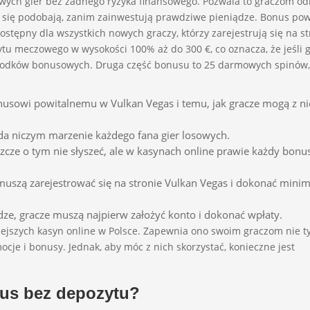
ych gier bez żadnego ryzyka finansowego. Pozwala to graczom o
im się podobają, zanim zainwestują prawdziwe pieniądze. Bonus pow
stępny dla wszystkich nowych graczy, którzy zarejestrują się na st
tu meczowego w wysokości 100% aż do 300 €, co oznacza, że jeśli 
środków bonusowych. Druga część bonusu to 25 darmowych spinów,
onusowi powitalnemu w Vulkan Vegas i temu, jak gracze mogą z n
da niczym marzenie każdego fana gier losowych.
szcze o tym nie słyszeć, ale w kasynach online prawie każdy bonus
muszą zarejestrować się na stronie Vulkan Vegas i dokonać mini
ze, gracze muszą najpierw założyć konto i dokonać wpłaty.
iejszych kasyn online w Polsce. Zapewnia ono swoim graczom nie t
mocje i bonusy. Jednak, aby móc z nich skorzystać, konieczne jest
nus bez depozytu?