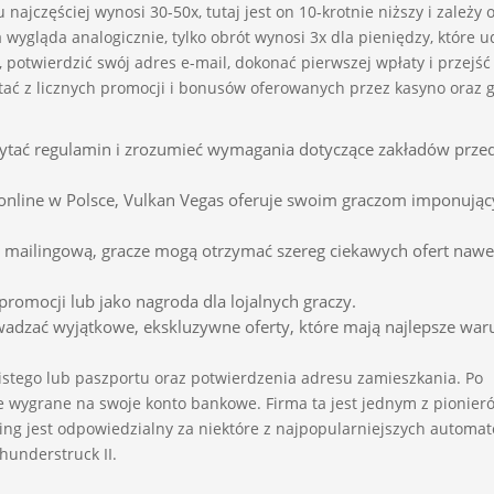
najczęściej wynosi 30-50x, tutaj jest on 10-krotnie niższy i zależy 
gląda analogicznie, tylko obrót wynosi 3x dla pieniędzy, które u
 potwierdzić swój adres e-mail, dokonać pierwszej wpłaty i przejść
stać z licznych promocji i bonusów oferowanych przez kasyno oraz 
czytać regulamin i zrozumieć wymagania dotyczące zakładów prze
 online w Polsce, Vulkan Vegas oferuje swoim graczom imponując
tę mailingową, gracze mogą otrzymać szereg ciekawych ofert nawe
romocji lub jako nagroda dla lojalnych graczy.
wadzać wyjątkowe, ekskluzywne oferty, które mają najlepsze war
tego lub paszportu oraz potwierdzenia adresu zamieszkania. Po
e wygrane na swoje konto bankowe. Firma ta jest jednym z pionier
ming jest odpowiedzialny za niektóre z najpopularniejszych automa
hunderstruck II.