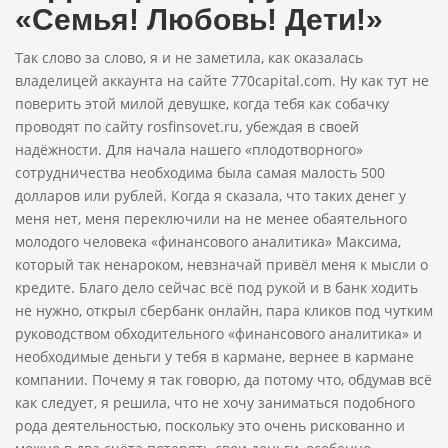
«Семья! Любовь! Дети!»
Так слово за слово, я и не заметила, как оказалась
владелицей аккаунта на сайте 770capital.com. Ну как тут не
поверить этой милой девушке, когда тебя как собачку
проводят по сайту rosfinsovet.ru, убеждая в своей
надёжности. Для начала нашего «плодотворного»
сотрудничества необходима была самая малость 500
долларов или рублей. Когда я сказала, что таких денег у
меня нет, меня переключили на не менее обаятельного
молодого человека «финансового аналитика» Максима,
который так ненароком, невзначай привёл меня к мысли о
кредите. Благо дело сейчас всё под рукой и в банк ходить
не нужно, открыл сбербанк онлайн, пара кликов под чутким
руководством обходительного «финансового аналитика» и
необходимые деньги у тебя в кармане, вернее в кармане
компании. Почему я так говорю, да потому что, обдумав всё
как следует, я решила, что не хочу заниматься подобного
рода деятельностью, поскольку это очень рискованно и