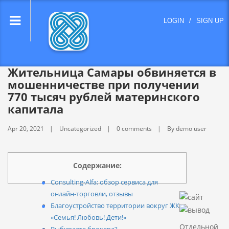
lose
LOGIN
/
SIGN UP
nu
Жительница Самары обвиняется в
мошенничестве при получении
770 тысяч рублей материнского
капитала
Apr 20, 2021
Uncategorized
0 comments
By demo user
Содержание:
Consulting-Alfa: обзор сервиса для
онлайн-торговли, отзывы
Благоустройство территории вокруг ЖК
«Семья! Любовь! Дети!»
Отдельной